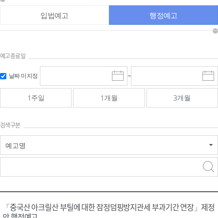
입법예고
행정예고
예고종료일
검색
검색
날짜 미지정
~
시
종
기간 시작
기간 종료
작
료
일
일
일
일
1주일
1개월
3개월
선
선
택
택
달
달
검색구분
력
력
예고명
검색구분 - 검색어 입
검색
력
구분 선택
「중국산 아크릴산 부틸에 대한 잠정덤핑방지관세 부과기간 연장」제정
안 행정예고