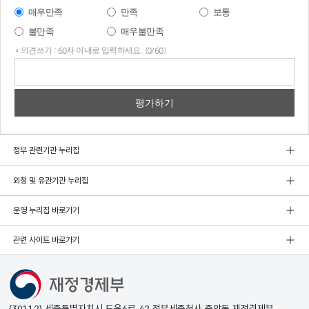
매우만족
만족
보통
불만족
매우불만족
* 의견쓰기 : 60자 이내로 입력하세요. (0/60)
의견
쓰기
정부 관련기관 누리집
외청 및 유관기관 누리집
운영 누리집 바로가기
관련 사이트 바로가기
(30112) 세종특별자치시 도움6로 42 정부세종청사 중앙동 재정경제부