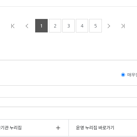
1
2
3
4
5
매우
관기관 누리집
운영 누리집 바로가기