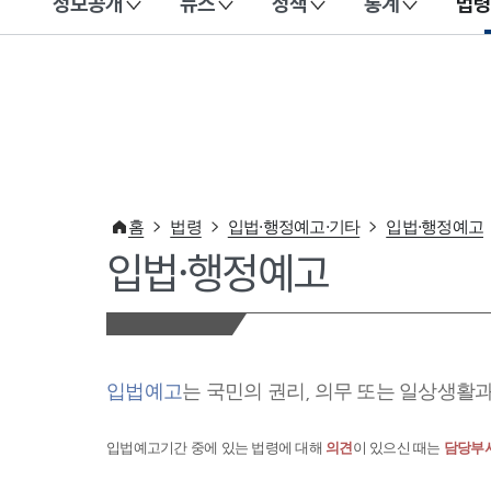
정보공개
뉴스
정책
통계
법령
이 누리집은 대한민국 공식 전자정부 누리집입니다.
홈
법령
입법·행정예고·기타
입법·행정예고
입법·행정예고
입법예고
는 국민의 권리, 의무 또는 일상생활
입법예고기간 중에 있는 법령에 대해
의견
이 있으신 때는
담당부