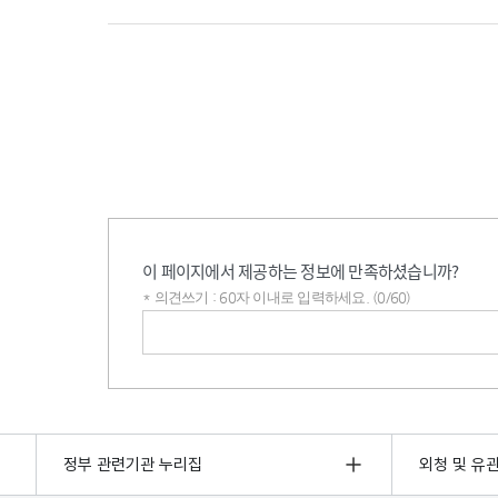
이 페이지에서 제공하는 정보에 만족하셨습니까?
* 의견쓰기 : 60자 이내로 입력하세요. (0/60)
의견쓰기
정부 관련기관 누리집
외청 및 유