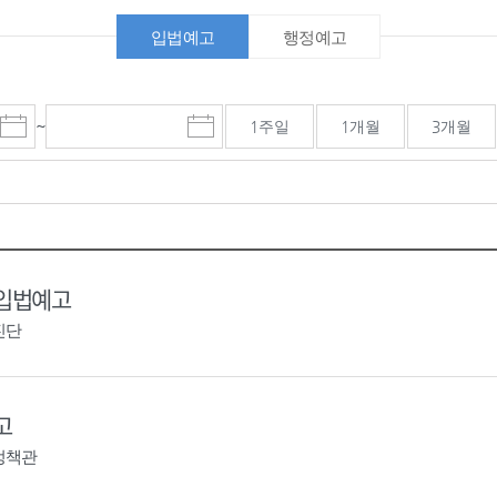
입법예고
행정예고
~
1주일
1개월
3개월
시
종
검색기간 종료일
작
료
일
일
선
선
택
택
달
달
력
력
 입법예고
진단
고
정책관