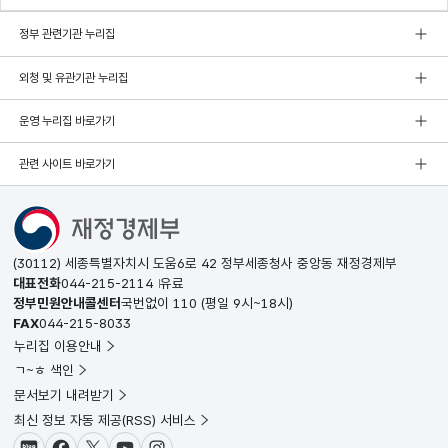
정부 관련기관 누리집
외청 및 유관기관 누리집
운영 누리집 바로가기
관련 사이트 바로가기
(30112) 세종특별자치시 도움6로 42 정부세종청사 중앙동 재정경제부
대표전화
044-215-2114
유료
정부민원안내콜센터
국번없이
110
(평일 9시~18시)
FAX
044-215-8033
누리집 이용안내
ㄱ~ㅎ 색인
문서보기 내려받기
최신 정보 자동 제공(RSS) 서비스
블로그
페이스북
X(트위터)
유튜브
인스타그램