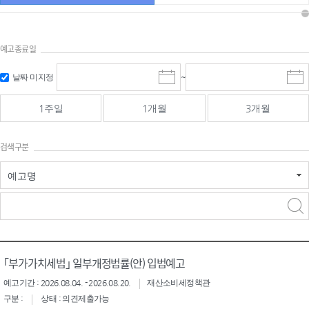
예고종료일
검색
검색
날짜 미지정
~
시
종
기간 시작
기간 종료
작
료
일
일
일
일
1주일
1개월
3개월
선
선
택
택
달
달
검색구분
력
력
예고명
검색구분 - 검색어 입
검색
력
구분 선택
｢부가가치세법｣ 일부개정법률(안) 입법예고
예고기간 : 2026.08.04. - 2026.08.20.
재산소비세정책관
구분 :
상태 : 의견제출가능