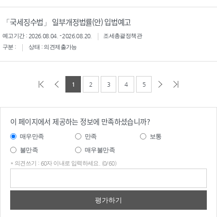
「국세징수법」 일부개정법률(안) 입법예고
예고기간 : 2026.08.04. - 2026.08.20.
조세총괄정책관
구분 :
상태 : 의견제출가능
1
2
3
4
5
이 페이지에서 제공하는 정보에 만족하셨습니까?
매우만족
만족
보통
불만족
매우불만족
* 의견쓰기 : 60자 이내로 입력하세요. (0/60)
의견
쓰기