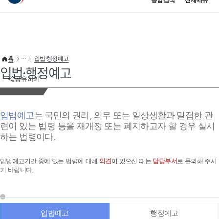
통합검색
전체메뉴
이 누리집은 대한민국 공식 전자정부 누리집입니다.
바로가기 메뉴
홈
입법·행정예고
입법·행정예고
공유하기
입법예고
는 국민의 권리, 의무 또는 일상생활과 밀접한 관
련이 있는 법령 등을 재개정 또는 폐지하고자 할 경우 실시
하는 법령이다.
입법예고기간 중에 있는 법령에 대해
의견
이 있으신 때는
담당부서
로 문의해 주시
기 바랍니다.
입법예고
행정예고