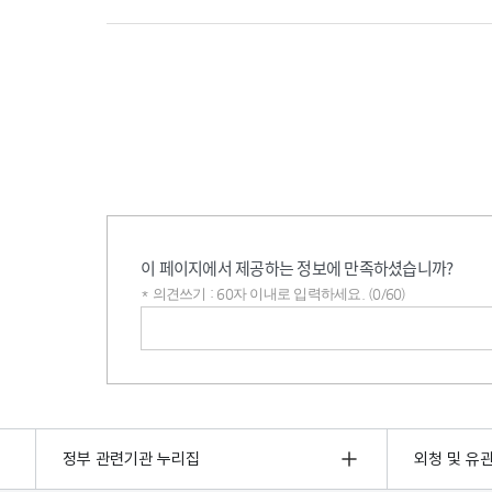
이 페이지에서 제공하는 정보에 만족하셨습니까?
* 의견쓰기 : 60자 이내로 입력하세요. (0/60)
의견쓰기
정부 관련기관 누리집
외청 및 유