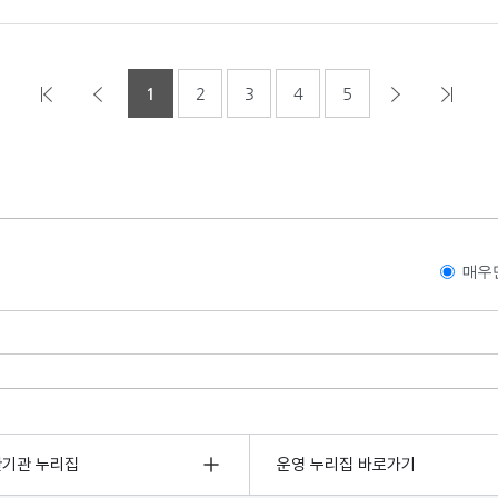
1
2
3
4
5
매우
관기관 누리집
운영 누리집 바로가기