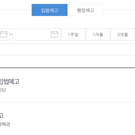
입법예고
행정예고
~
1주일
1개월
3개월
시
종
검색기간 종료일
작
료
일
일
선
선
택
택
달
달
력
력
 입법예고
진단
고
정책관