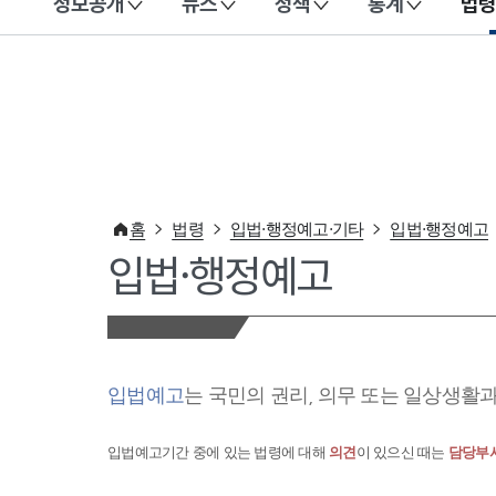
정보공개
뉴스
정책
통계
법령
이 누리집은 대한민국 공식 전자정부 누리집입니다.
홈
법령
입법·행정예고·기타
입법·행정예고
입법·행정예고
입법예고
는 국민의 권리, 의무 또는 일상생활
입법예고기간 중에 있는 법령에 대해
의견
이 있으신 때는
담당부