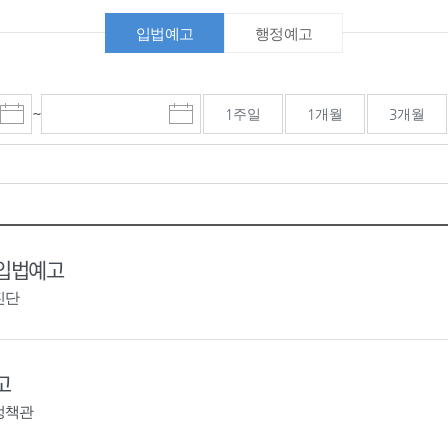
입법예고
행정예고
~
1주일
1개월
3개월
시
종
검색기간 종료일
작
료
일
일
선
선
택
택
달
달
력
력
 입법예고
진단
고
정책관