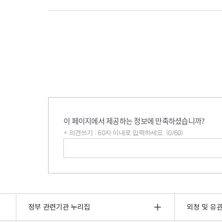
이 페이지에서 제공하는 정보에 만족하셨습니까?
* 의견쓰기 : 60자 이내로 입력하세요. (0/60)
의견쓰기
정부 관련기관 누리집
외청 및 유