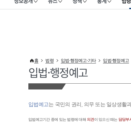
정보공개
뉴스
정책
통계
법령
이 누리집은 대한민국 공식 전자정부 누리집입니다.
홈
법령
입법·행정예고·기타
입법·행정예고
입법·행정예고
입법예고
는 국민의 권리, 의무 또는 일상생활
입법예고기간 중에 있는 법령에 대해
의견
이 있으신 때는
담당부