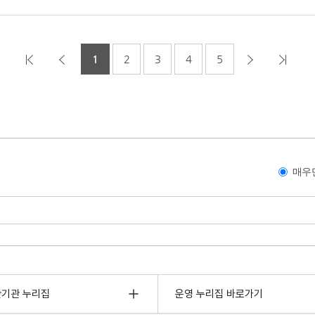
1
2
3
4
5
매우
관기관 누리집
운영 누리집 바로가기