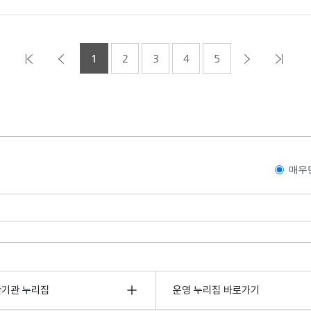
1
2
3
4
5
매우
관기관 누리집
운영 누리집 바로가기