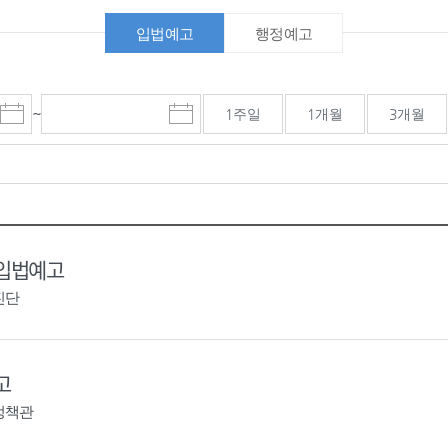
입법예고
행정예고
~
1주일
1개월
3개월
시
종
검색기간 종료일
작
료
일
일
선
선
택
택
달
달
력
력
 입법예고
진단
고
정책관