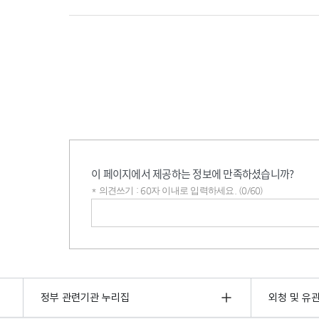
이 페이지에서 제공하는 정보에 만족하셨습니까?
* 의견쓰기 : 60자 이내로 입력하세요. (0/60)
의견쓰기
정부 관련기관 누리집
외청 및 유