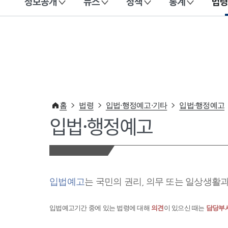
정보공개
뉴스
정책
통계
법령
이 누리집은 대한민국 공식 전자정부 누리집입니다.
홈
법령
입법·행정예고·기타
입법·행정예고
입법·행정예고
입법예고
는 국민의 권리, 의무 또는 일상생활
입법예고기간 중에 있는 법령에 대해
의견
이 있으신 때는
담당부