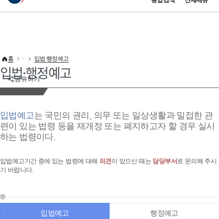
통합검색
전체메뉴
이 누리집은 대한민국 공식 전자정부 누리집입니다.
바로가기 메뉴
홈
입법·행정예고
입법·행정예고
공유하기
입법예고
는 국민의 권리, 의무 또는 일상생활과 밀접한 관
련이 있는 법령 등을 재개정 또는 폐지하고자 할 경우 실시
하는 법령이다.
입법예고기간 중에 있는 법령에 대해
의견
이 있으신 때는
담당부서
로 문의해 주시
기 바랍니다.
입법예고
행정예고