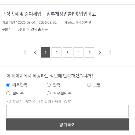
「상속세 및 증여세법」 일부개정법률(안) 입법예고
예고기간 : 2026.08.04. - 2026.08.20.
재산소비세정책관
구분 :
상태 : 의견제출가능
1
2
3
4
5
이 페이지에서 제공하는 정보에 만족하셨습니까?
매우만족
만족
보통
불만족
매우불만족
* 의견쓰기 : 60자 이내로 입력하세요. (0/60)
의견
쓰기