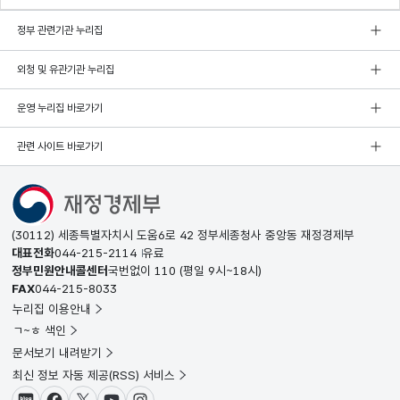
정부 관련기관 누리집
외청 및 유관기관 누리집
운영 누리집 바로가기
관련 사이트 바로가기
(30112) 세종특별자치시 도움6로 42 정부세종청사 중앙동 재정경제부
대표전화
044-215-2114
유료
정부민원안내콜센터
국번없이
110
(평일 9시~18시)
FAX
044-215-8033
누리집 이용안내
ㄱ~ㅎ 색인
문서보기 내려받기
최신 정보 자동 제공(RSS) 서비스
블로그
페이스북
X(트위터)
유튜브
인스타그램