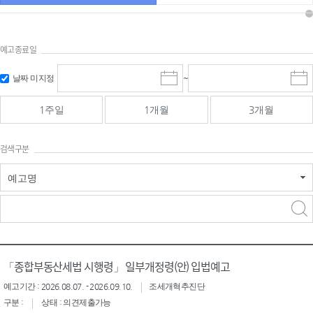
예고종료일
검색
검색
날짜 미지정
~
시
종
기간 시작
기간 종료
작
료
일
일
일
일
1주일
1개월
3개월
선
선
택
택
달
달
검색구분
력
력
예고명
검색구분 - 검색어 입
검색
력
구분 선택
「종합부동산세법 시행령」 일부개정령(안) 입법예고
예고기간 : 2026.08.07. - 2026.09.10.
조세개혁추진단
구분 :
상태 : 의견제출가능