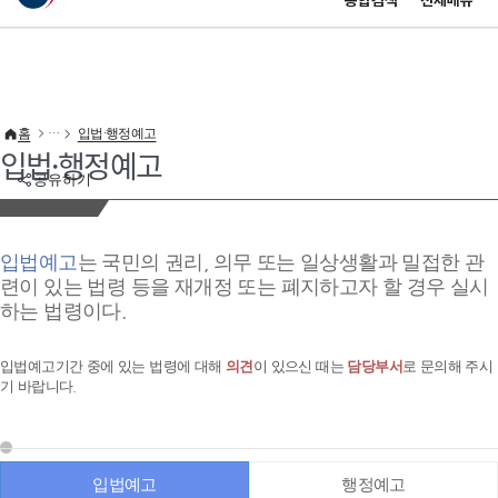
통합검색
전체메뉴
이 누리집은 대한민국 공식 전자정부 누리집입니다.
바로가기 메뉴
홈
입법·행정예고
입법·행정예고
공유하기
입법예고
는 국민의 권리, 의무 또는 일상생활과 밀접한 관
련이 있는 법령 등을 재개정 또는 폐지하고자 할 경우 실시
하는 법령이다.
입법예고기간 중에 있는 법령에 대해
의견
이 있으신 때는
담당부서
로 문의해 주시
기 바랍니다.
입법예고
행정예고