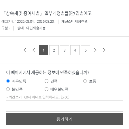
「상속세 및 증여세법」 일부개정법률(안) 입법예고
예고기간 : 2026.08.04. - 2026.08.20.
재산소비세정책관
구분 :
상태 : 의견제출가능
1
2
3
4
5
이 페이지에서 제공하는 정보에 만족하셨습니까?
매우만족
만족
보통
불만족
매우불만족
* 의견쓰기 : 60자 이내로 입력하세요. (0/60)
의견
쓰기