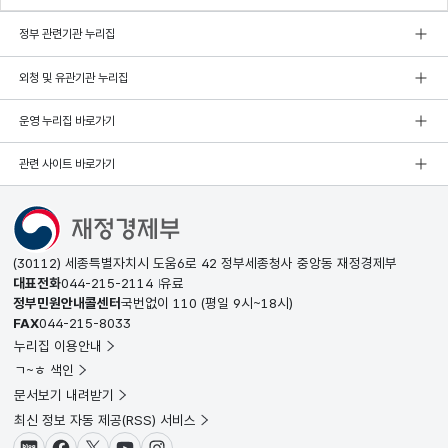
정부 관련기관 누리집
외청 및 유관기관 누리집
운영 누리집 바로가기
관련 사이트 바로가기
(30112) 세종특별자치시 도움6로 42 정부세종청사 중앙동 재정경제부
대표전화
044-215-2114
유료
정부민원안내콜센터
국번없이
110
(평일 9시~18시)
FAX
044-215-8033
누리집 이용안내
ㄱ~ㅎ 색인
문서보기 내려받기
최신 정보 자동 제공(RSS) 서비스
블로그
페이스북
X(트위터)
유튜브
인스타그램