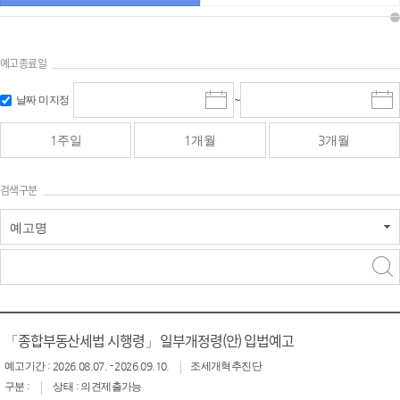
예고종료일
검색
검색
날짜 미지정
~
시
종
기간 시작
기간 종료
작
료
일
일
일
일
1주일
1개월
3개월
선
선
택
택
달
달
검색구분
력
력
예고명
검색구분 - 검색어 입
검색
력
구분 선택
「종합부동산세법 시행령」 일부개정령(안) 입법예고
예고기간 : 2026.08.07. - 2026.09.10.
조세개혁추진단
구분 :
상태 : 의견제출가능