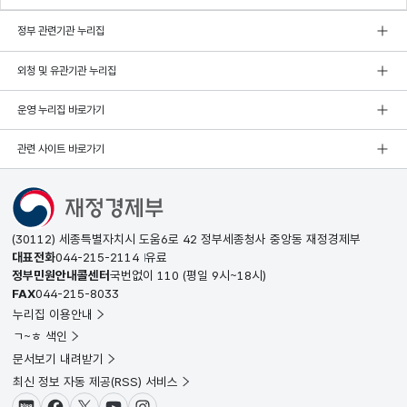
정부 관련기관 누리집
외청 및 유관기관 누리집
운영 누리집 바로가기
관련 사이트 바로가기
(30112) 세종특별자치시 도움6로 42 정부세종청사 중앙동 재정경제부
대표전화
044-215-2114
유료
정부민원안내콜센터
국번없이
110
(평일 9시~18시)
FAX
044-215-8033
누리집 이용안내
ㄱ~ㅎ 색인
문서보기 내려받기
최신 정보 자동 제공(RSS) 서비스
블로그
페이스북
X(트위터)
유튜브
인스타그램