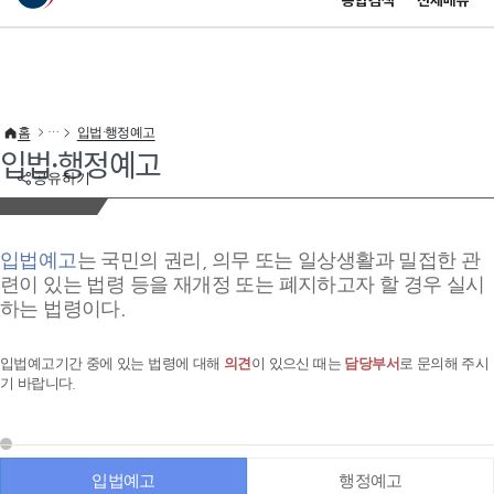
통합검색
전체메뉴
이 누리집은 대한민국 공식 전자정부 누리집입니다.
바로가기 메뉴
홈
입법·행정예고
입법·행정예고
공유하기
입법예고
는 국민의 권리, 의무 또는 일상생활과 밀접한 관
련이 있는 법령 등을 재개정 또는 폐지하고자 할 경우 실시
하는 법령이다.
입법예고기간 중에 있는 법령에 대해
의견
이 있으신 때는
담당부서
로 문의해 주시
기 바랍니다.
입법예고
행정예고