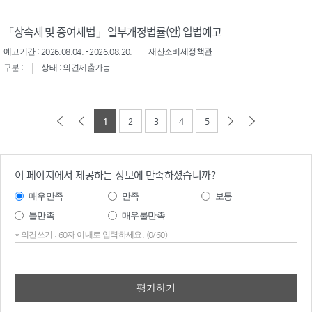
「상속세 및 증여세법」 일부개정법률(안) 입법예고
예고기간 : 2026.08.04. - 2026.08.20.
재산소비세정책관
구분 :
상태 : 의견제출가능
1
2
3
4
5
이 페이지에서 제공하는 정보에 만족하셨습니까?
매우만족
만족
보통
불만족
매우불만족
* 의견쓰기 : 60자 이내로 입력하세요. (0/60)
의견
쓰기