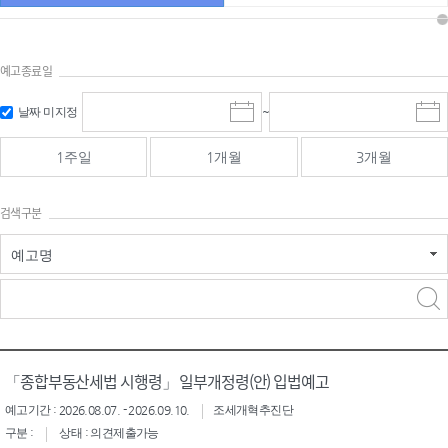
예고종료일
검색
검색
날짜 미지정
~
시
종
기간 시작
기간 종료
작
료
일
일
일
일
1주일
1개월
3개월
선
선
택
택
달
달
검색구분
력
력
예고명
검색구분 - 검색어 입
검색
력
구분 선택
「종합부동산세법 시행령」 일부개정령(안) 입법예고
예고기간 : 2026.08.07. - 2026.09.10.
조세개혁추진단
구분 :
상태 : 의견제출가능