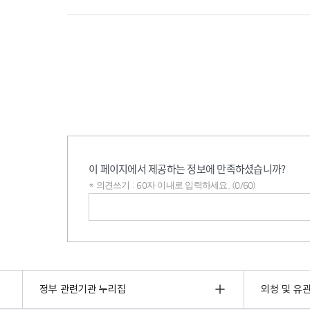
이 페이지에서 제공하는 정보에 만족하셨습니까?
* 의견쓰기 : 60자 이내로 입력하세요. (0/60)
의견쓰기
정부 관련기관 누리집
외청 및 유