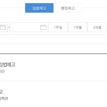
입법예고
행정예고
~
1주일
1개월
3개월
시
종
검색기간 종료일
작
료
일
일
선
선
택
택
달
달
력
력
 입법예고
진단
고
정책관