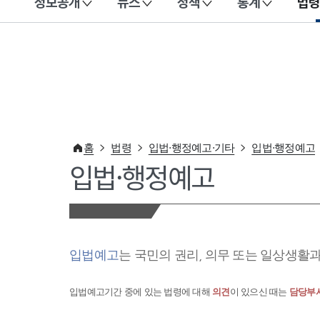
정보공개
뉴스
정책
통계
법령
이 누리집은 대한민국 공식 전자정부 누리집입니다.
홈
법령
입법·행정예고·기타
입법·행정예고
입법·행정예고
입법예고
는 국민의 권리, 의무 또는 일상생활
입법예고기간 중에 있는 법령에 대해
의견
이 있으신 때는
담당부