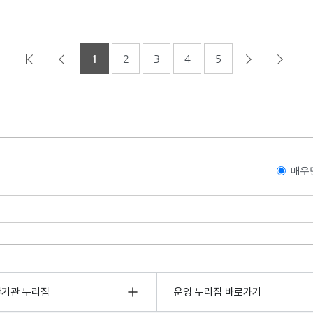
1
2
3
4
5
매우
관기관 누리집
운영 누리집 바로가기