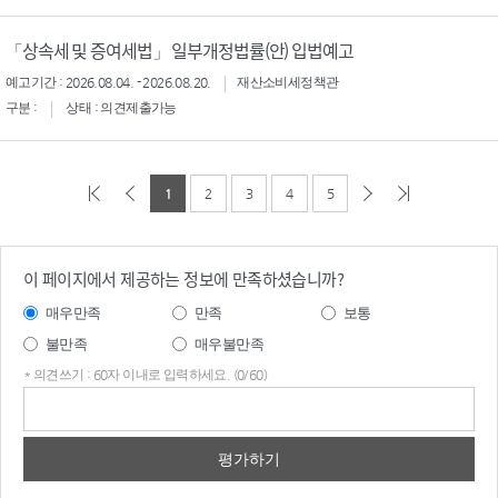
「상속세 및 증여세법」 일부개정법률(안) 입법예고
예고기간 : 2026.08.04. - 2026.08.20.
재산소비세정책관
구분 :
상태 : 의견제출가능
1
2
3
4
5
이 페이지에서 제공하는 정보에 만족하셨습니까?
매우만족
만족
보통
불만족
매우불만족
* 의견쓰기 : 60자 이내로 입력하세요. (0/60)
의견
쓰기