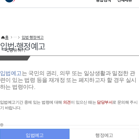
통합검색
전체메뉴
이 누리집은 대한민국 공식 전자정부 누리집입니다.
바로가기 메뉴
홈
입법·행정예고
입법·행정예고
공유하기
입법예고
는 국민의 권리, 의무 또는 일상생활과 밀접한 관
련이 있는 법령 등을 재개정 또는 폐지하고자 할 경우 실시
하는 법령이다.
입법예고기간 중에 있는 법령에 대해
의견
이 있으신 때는
담당부서
로 문의해 주시
기 바랍니다.
입법예고
행정예고