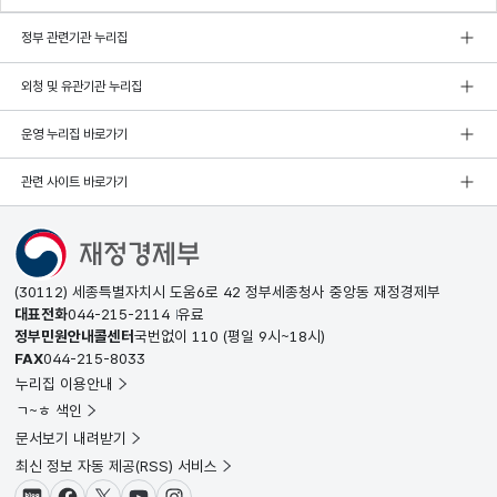
정부 관련기관 누리집
외청 및 유관기관 누리집
운영 누리집 바로가기
관련 사이트 바로가기
(30112) 세종특별자치시 도움6로 42 정부세종청사 중앙동 재정경제부
대표전화
044-215-2114
유료
정부민원안내콜센터
국번없이
110
(평일 9시~18시)
FAX
044-215-8033
누리집 이용안내
ㄱ~ㅎ 색인
문서보기 내려받기
최신 정보 자동 제공(RSS) 서비스
블로그
페이스북
X(트위터)
유튜브
인스타그램