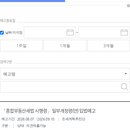
예고종료일
검색
검색
날짜 미지정
~
시
종
기간 시작
기간 종료
작
료
일
일
일
일
1주일
1개월
3개월
선
선
택
택
달
달
검색구분
력
력
예고명
검색구분 - 검색어 입
검색
력
구분 선택
「종합부동산세법 시행령」 일부개정령(안) 입법예고
예고기간 : 2026.08.07. - 2026.09.10.
조세개혁추진단
구분 :
상태 : 의견제출가능