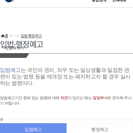
통합검색
전체메뉴
이 누리집은 대한민국 공식 전자정부 누리집입니다.
바로가기 메뉴
홈
입법·행정예고
입법·행정예고
공유하기
입법예고
는 국민의 권리, 의무 또는 일상생활과 밀접한 관
련이 있는 법령 등을 재개정 또는 폐지하고자 할 경우 실시
하는 법령이다.
입법예고기간 중에 있는 법령에 대해
의견
이 있으신 때는
담당부서
로 문의해 주시
기 바랍니다.
입법예고
행정예고