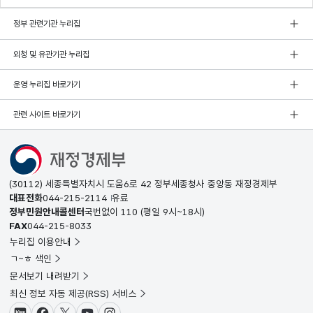
정부 관련기관 누리집
외청 및 유관기관 누리집
운영 누리집 바로가기
관련 사이트 바로가기
(30112) 세종특별자치시 도움6로 42 정부세종청사 중앙동 재정경제부
대표전화
044-215-2114
유료
정부민원안내콜센터
국번없이
110
(평일 9시~18시)
FAX
044-215-8033
누리집 이용안내
ㄱ~ㅎ 색인
문서보기 내려받기
최신 정보 자동 제공(RSS) 서비스
블로그
페이스북
X(트위터)
유튜브
인스타그램