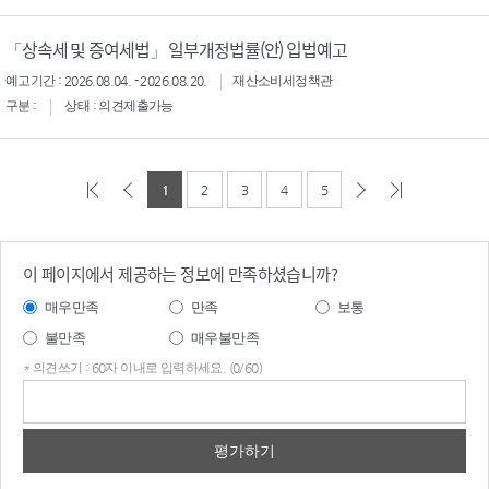
「상속세 및 증여세법」 일부개정법률(안) 입법예고
예고기간 : 2026.08.04. - 2026.08.20.
재산소비세정책관
구분 :
상태 : 의견제출가능
1
2
3
4
5
이 페이지에서 제공하는 정보에 만족하셨습니까?
매우만족
만족
보통
불만족
매우불만족
* 의견쓰기 : 60자 이내로 입력하세요. (0/60)
의견
쓰기