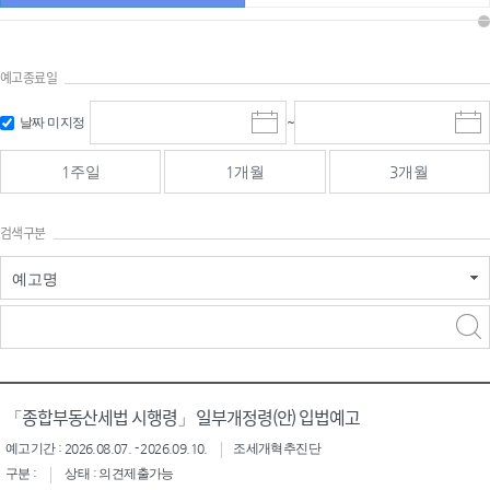
예고종료일
검색
검색
날짜 미지정
~
시
종
기간 시작
기간 종료
작
료
일
일
일
일
1주일
1개월
3개월
선
선
택
택
달
달
검색구분
력
력
예고명
검색구분 - 검색어 입
검색
력
구분 선택
「종합부동산세법 시행령」 일부개정령(안) 입법예고
예고기간 : 2026.08.07. - 2026.09.10.
조세개혁추진단
구분 :
상태 : 의견제출가능