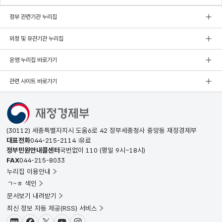
정부 관련기관 누리집
외청 및 유관기관 누리집
운영 누리집 바로가기
관련 사이트 바로가기
(30112) 세종특별자치시 도움6로 42 정부세종청사 중앙동 재정경제부
대표전화
044-215-2114
유료
정부민원안내콜센터
국번없이
110
(평일 9시~18시)
FAX
044-215-8033
누리집 이용안내
ㄱ~ㅎ 색인
문서보기 내려받기
최신 정보 자동 제공(RSS) 서비스
블로그
페이스북
X(트위터)
유튜브
인스타그램