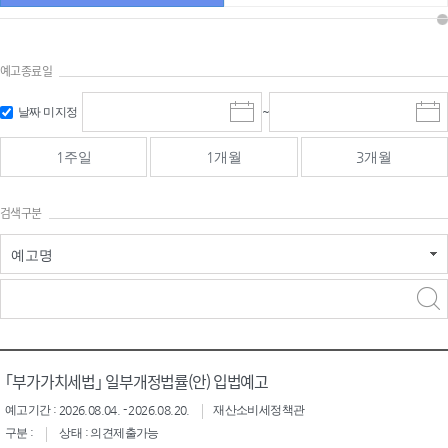
예고종료일
검색
검색
날짜 미지정
~
시
종
기간 시작
기간 종료
작
료
일
일
일
일
1주일
1개월
3개월
선
선
택
택
달
달
검색구분
력
력
예고명
검색구분 - 검색어 입
검색
력
구분 선택
｢부가가치세법｣ 일부개정법률(안) 입법예고
예고기간 : 2026.08.04. - 2026.08.20.
재산소비세정책관
구분 :
상태 : 의견제출가능