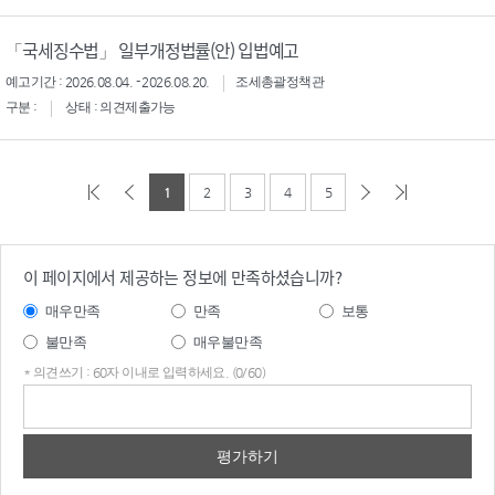
「국세징수법」 일부개정법률(안) 입법예고
예고기간 : 2026.08.04. - 2026.08.20.
조세총괄정책관
구분 :
상태 : 의견제출가능
1
2
3
4
5
이 페이지에서 제공하는 정보에 만족하셨습니까?
매우만족
만족
보통
불만족
매우불만족
* 의견쓰기 : 60자 이내로 입력하세요. (0/60)
의견
쓰기