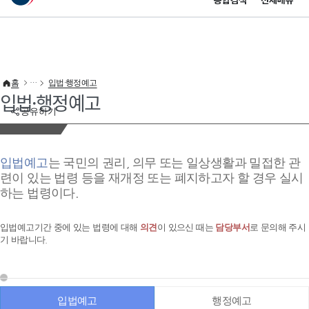
통합검색
전체메뉴
이 누리집은 대한민국 공식 전자정부 누리집입니다.
바로가기 메뉴
홈
입법·행정예고
입법·행정예고
공유하기
입법예고
는 국민의 권리, 의무 또는 일상생활과 밀접한 관
련이 있는 법령 등을 재개정 또는 폐지하고자 할 경우 실시
하는 법령이다.
입법예고기간 중에 있는 법령에 대해
의견
이 있으신 때는
담당부서
로 문의해 주시
기 바랍니다.
입법예고
행정예고