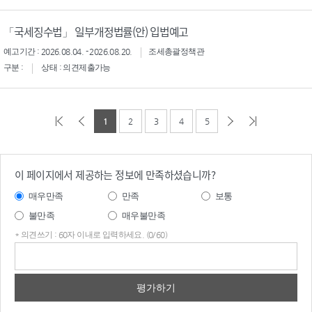
「국세징수법」 일부개정법률(안) 입법예고
예고기간 : 2026.08.04. - 2026.08.20.
조세총괄정책관
구분 :
상태 : 의견제출가능
1
2
3
4
5
이 페이지에서 제공하는 정보에 만족하셨습니까?
매우만족
만족
보통
불만족
매우불만족
* 의견쓰기 : 60자 이내로 입력하세요. (0/60)
의견
쓰기