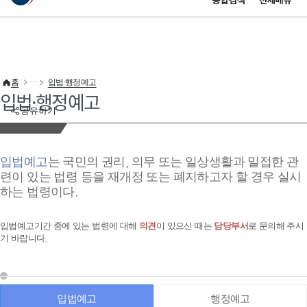
통합검색
전체메뉴
이 누리집은 대한민국 공식 전자정부 누리집입니다.
바로가기 메뉴
홈
입법·행정예고
입법·행정예고
공유하기
입법예고
는 국민의 권리, 의무 또는 일상생활과 밀접한 관
련이 있는 법령 등을 재개정 또는 폐지하고자 할 경우 실시
하는 법령이다.
입법예고기간 중에 있는 법령에 대해
의견
이 있으신 때는
담당부서
로 문의해 주시
기 바랍니다.
입법예고
행정예고