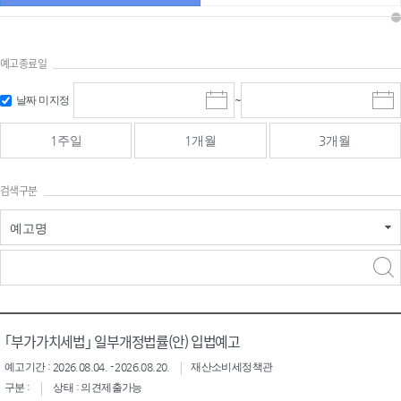
예고종료일
검색
검색
날짜 미지정
~
시
종
기간 시작
기간 종료
작
료
일
일
일
일
1주일
1개월
3개월
선
선
택
택
달
달
검색구분
력
력
예고명
검색구분 - 검색어 입
검색
력
구분 선택
｢부가가치세법｣ 일부개정법률(안) 입법예고
예고기간 : 2026.08.04. - 2026.08.20.
재산소비세정책관
구분 :
상태 : 의견제출가능