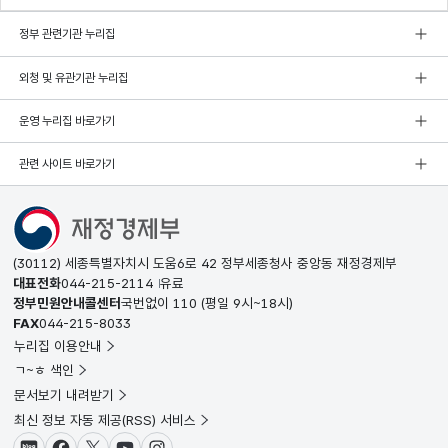
정부 관련기관 누리집
외청 및 유관기관 누리집
운영 누리집 바로가기
관련 사이트 바로가기
(30112) 세종특별자치시 도움6로 42 정부세종청사 중앙동 재정경제부
대표전화
044-215-2114
유료
정부민원안내콜센터
국번없이
110
(평일 9시~18시)
FAX
044-215-8033
누리집 이용안내
ㄱ~ㅎ 색인
문서보기 내려받기
최신 정보 자동 제공(RSS) 서비스
블로그
페이스북
X(트위터)
유튜브
인스타그램