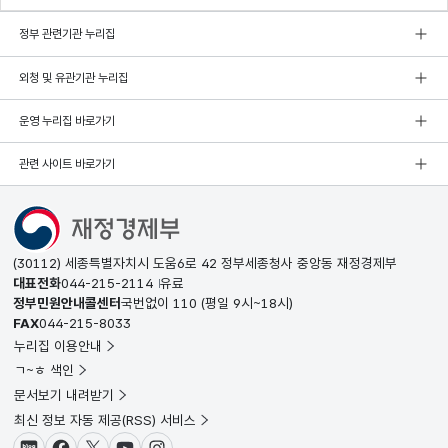
정부 관련기관 누리집
외청 및 유관기관 누리집
운영 누리집 바로가기
관련 사이트 바로가기
(30112) 세종특별자치시 도움6로 42 정부세종청사 중앙동 재정경제부
대표전화
044-215-2114
유료
정부민원안내콜센터
국번없이
110
(평일 9시~18시)
FAX
044-215-8033
누리집 이용안내
ㄱ~ㅎ 색인
문서보기 내려받기
최신 정보 자동 제공(RSS) 서비스
블로그
페이스북
X(트위터)
유튜브
인스타그램