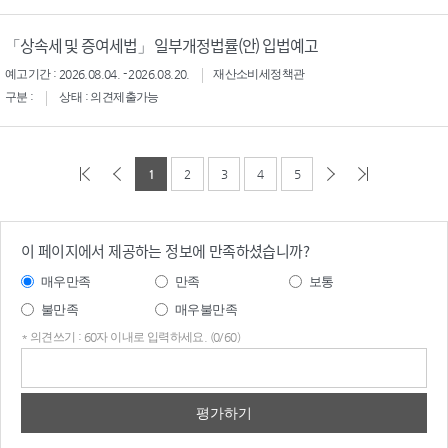
「상속세 및 증여세법」 일부개정법률(안) 입법예고
예고기간 : 2026.08.04. - 2026.08.20.
재산소비세정책관
구분 :
상태 : 의견제출가능
1
2
3
4
5
이 페이지에서 제공하는 정보에 만족하셨습니까?
매우만족
만족
보통
불만족
매우불만족
* 의견쓰기 : 60자 이내로 입력하세요. (0/60)
의견
쓰기