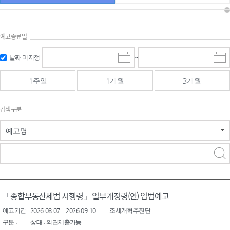
예고종료일
검색
검색
날짜 미지정
~
시
종
기간 시작
기간 종료
작
료
일
일
일
일
1주일
1개월
3개월
선
선
택
택
달
달
검색구분
력
력
예고명
검색구분 - 검색어 입
검색
력
구분 선택
「종합부동산세법 시행령」 일부개정령(안) 입법예고
예고기간 : 2026.08.07. - 2026.09.10.
조세개혁추진단
구분 :
상태 : 의견제출가능