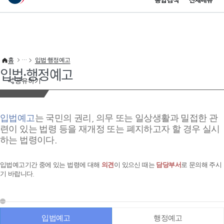
통합검색
전체메뉴
이 누리집은 대한민국 공식 전자정부 누리집입니다.
바로가기 메뉴
홈
입법·행정예고
입법·행정예고
공유하기
입법예고
는 국민의 권리, 의무 또는 일상생활과 밀접한 관
련이 있는 법령 등을 재개정 또는 폐지하고자 할 경우 실시
하는 법령이다.
입법예고기간 중에 있는 법령에 대해
의견
이 있으신 때는
담당부서
로 문의해 주시
기 바랍니다.
입법예고
행정예고