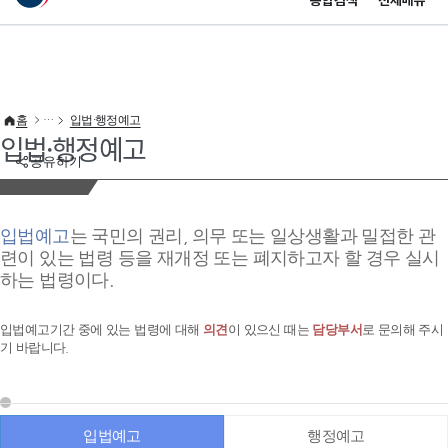
통합검색
전체메뉴
이 누리집은 대한민국 공식 전자정부 누리집입니다.
바로가기 메뉴
홈
입법·행정예고
입법·행정예고
공유하기
입법예고
는 국민의 권리, 의무 또는 일상생활과 밀접한 관
련이 있는 법령 등을 재개정 또는 폐지하고자 할 경우 실시
하는 법령이다.
입법예고기간 중에 있는 법령에 대해
의견
이 있으신 때는
담당부서
로 문의해 주시
기 바랍니다.
입법예고
행정예고