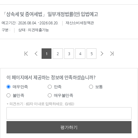
「상속세 및 증여세법」 일부개정법률(안) 입법예고
예고기간 : 2026.08.04. - 2026.08.20.
재산소비세정책관
구분 :
상태 : 의견제출가능
1
2
3
4
5
이 페이지에서 제공하는 정보에 만족하셨습니까?
매우만족
만족
보통
불만족
매우불만족
* 의견쓰기 : 60자 이내로 입력하세요. (0/60)
의견
쓰기