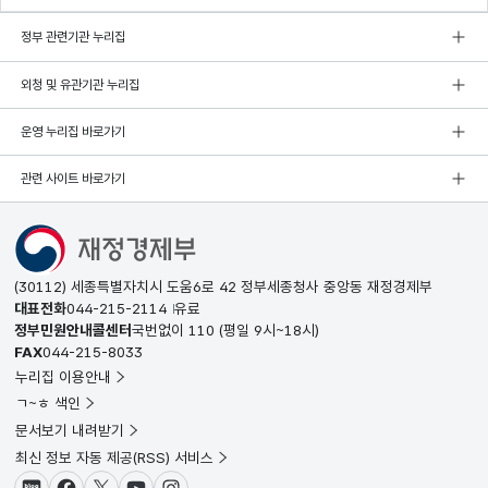
정부 관련기관 누리집
외청 및 유관기관 누리집
운영 누리집 바로가기
관련 사이트 바로가기
(30112) 세종특별자치시 도움6로 42 정부세종청사 중앙동 재정경제부
대표전화
044-215-2114
유료
정부민원안내콜센터
국번없이
110
(평일 9시~18시)
FAX
044-215-8033
누리집 이용안내
ㄱ~ㅎ 색인
문서보기 내려받기
최신 정보 자동 제공(RSS) 서비스
블로그
페이스북
X(트위터)
유튜브
인스타그램