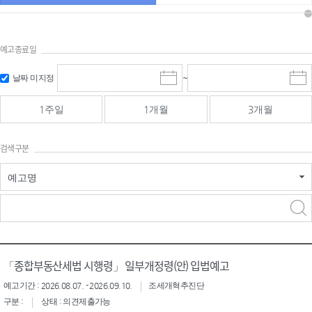
예고종료일
검색
검색
날짜 미지정
~
시
종
기간 시작
기간 종료
작
료
일
일
일
일
1주일
1개월
3개월
선
선
택
택
달
달
검색구분
력
력
예고명
검색구분 - 검색어 입
검색
력
구분 선택
「종합부동산세법 시행령」 일부개정령(안) 입법예고
예고기간 : 2026.08.07. - 2026.09.10.
조세개혁추진단
구분 :
상태 : 의견제출가능