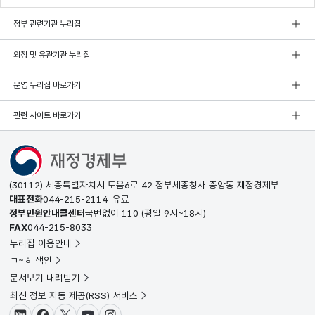
정부 관련기관 누리집
외청 및 유관기관 누리집
운영 누리집 바로가기
관련 사이트 바로가기
(30112) 세종특별자치시 도움6로 42 정부세종청사 중앙동 재정경제부
대표전화
044-215-2114
유료
정부민원안내콜센터
국번없이
110
(평일 9시~18시)
FAX
044-215-8033
누리집 이용안내
ㄱ~ㅎ 색인
문서보기 내려받기
최신 정보 자동 제공(RSS) 서비스
블로그
페이스북
X(트위터)
유튜브
인스타그램