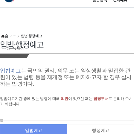
통합검색
전체메뉴
이 누리집은 대한민국 공식 전자정부 누리집입니다.
바로가기 메뉴
홈
입법·행정예고
입법·행정예고
공유하기
입법예고
는 국민의 권리, 의무 또는 일상생활과 밀접한 관
련이 있는 법령 등을 재개정 또는 폐지하고자 할 경우 실시
하는 법령이다.
입법예고기간 중에 있는 법령에 대해
의견
이 있으신 때는
담당부서
로 문의해 주시
기 바랍니다.
입법예고
행정예고