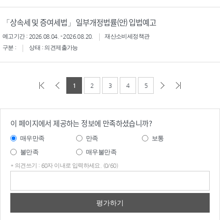
「상속세 및 증여세법」 일부개정법률(안) 입법예고
예고기간 : 2026.08.04. - 2026.08.20.
재산소비세정책관
구분 :
상태 : 의견제출가능
1
2
3
4
5
이 페이지에서 제공하는 정보에 만족하셨습니까?
매우만족
만족
보통
불만족
매우불만족
* 의견쓰기 : 60자 이내로 입력하세요. (0/60)
의견
쓰기