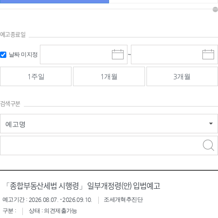
예고종료일
검색
검색
날짜 미지정
~
시
종
기간 시작
기간 종료
작
료
일
일
일
일
1주일
1개월
3개월
선
선
택
택
달
달
검색구분
력
력
예고명
검색구분 - 검색어 입
검색
력
구분 선택
「종합부동산세법 시행령」 일부개정령(안) 입법예고
예고기간 : 2026.08.07. - 2026.09.10.
조세개혁추진단
구분 :
상태 : 의견제출가능