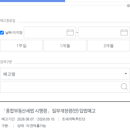
예고종료일
검색
검색
날짜 미지정
~
시
종
기간 시작
기간 종료
작
료
일
일
일
일
1주일
1개월
3개월
선
선
택
택
달
달
검색구분
력
력
예고명
검색구분 - 검색어 입
검색
력
구분 선택
「종합부동산세법 시행령」 일부개정령(안) 입법예고
예고기간 : 2026.08.07. - 2026.09.10.
조세개혁추진단
구분 :
상태 : 의견제출가능