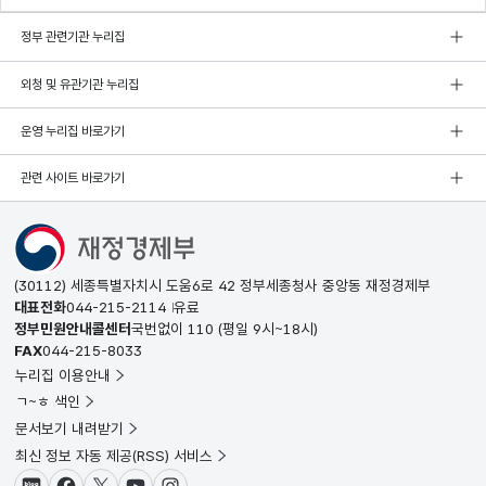
정부 관련기관 누리집
외청 및 유관기관 누리집
운영 누리집 바로가기
관련 사이트 바로가기
(30112) 세종특별자치시 도움6로 42 정부세종청사 중앙동 재정경제부
대표전화
044-215-2114
유료
정부민원안내콜센터
국번없이
110
(평일 9시~18시)
FAX
044-215-8033
누리집 이용안내
ㄱ~ㅎ 색인
문서보기 내려받기
최신 정보 자동 제공(RSS) 서비스
블로그
페이스북
X(트위터)
유튜브
인스타그램