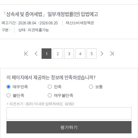
「상속세 및 증여세법」 일부개정법률(안) 입법예고
예고기간 : 2026.08.04. - 2026.08.20.
재산소비세정책관
구분 :
상태 : 의견제출가능
1
2
3
4
5
이 페이지에서 제공하는 정보에 만족하셨습니까?
매우만족
만족
보통
불만족
매우불만족
* 의견쓰기 : 60자 이내로 입력하세요. (0/60)
의견
쓰기