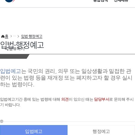
통합검색
전체메뉴
이 누리집은 대한민국 공식 전자정부 누리집입니다.
바로가기 메뉴
홈
입법·행정예고
입법·행정예고
공유하기
입법예고
는 국민의 권리, 의무 또는 일상생활과 밀접한 관
련이 있는 법령 등을 재개정 또는 폐지하고자 할 경우 실시
하는 법령이다.
입법예고기간 중에 있는 법령에 대해
의견
이 있으신 때는
담당부서
로 문의해 주시
기 바랍니다.
입법예고
행정예고