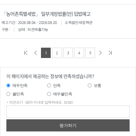
「농어촌특별세법」 일부개정법률(안) 입법예고
예고기간 : 2026.08.04. - 2026.08.20.
소득법인세정책관
구분 :
상태 : 의견제출가능
1
2
3
4
5
이 페이지에서 제공하는 정보에 만족하셨습니까?
매우만족
만족
보통
불만족
매우불만족
* 의견쓰기 : 60자 이내로 입력하세요. (0/60)
의견
쓰기