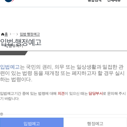
통합검색
전체메뉴
이 누리집은 대한민국 공식 전자정부 누리집입니다.
바로가기 메뉴
홈
입법·행정예고
입법·행정예고
공유하기
입법예고
는 국민의 권리, 의무 또는 일상생활과 밀접한 관
련이 있는 법령 등을 재개정 또는 폐지하고자 할 경우 실시
하는 법령이다.
입법예고기간 중에 있는 법령에 대해
의견
이 있으신 때는
담당부서
로 문의해 주시
기 바랍니다.
입법예고
행정예고