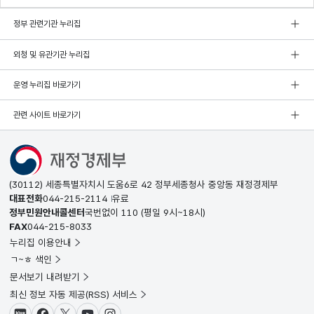
정부 관련기관 누리집
외청 및 유관기관 누리집
운영 누리집 바로가기
관련 사이트 바로가기
(30112) 세종특별자치시 도움6로 42 정부세종청사 중앙동 재정경제부
대표전화
044-215-2114
유료
정부민원안내콜센터
국번없이
110
(평일 9시~18시)
FAX
044-215-8033
누리집 이용안내
ㄱ~ㅎ 색인
문서보기 내려받기
최신 정보 자동 제공(RSS) 서비스
블로그
페이스북
X(트위터)
유튜브
인스타그램