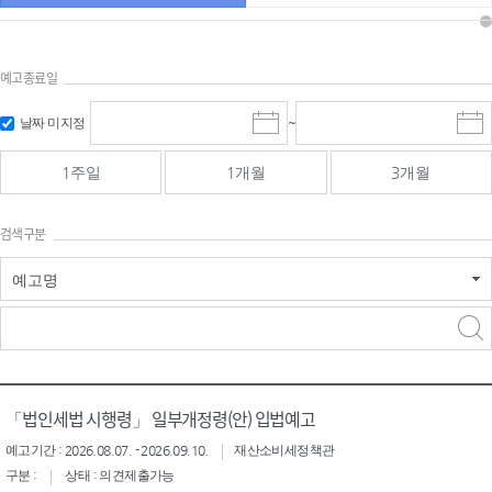
예고종료일
검색
검색
날짜 미지정
~
시
종
기간 시작
기간 종료
작
료
일
일
일
일
1주일
1개월
3개월
선
선
택
택
달
달
검색구분
력
력
예고명
검색구분 - 검색어 입
검색
력
구분 선택
「법인세법 시행령」 일부개정령(안) 입법예고
예고기간 : 2026.08.07. - 2026.09.10.
재산소비세정책관
구분 :
상태 : 의견제출가능