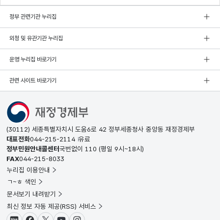
정부 관련기관 누리집
외청 및 유관기관 누리집
운영 누리집 바로가기
관련 사이트 바로가기
(30112) 세종특별자치시 도움6로 42 정부세종청사 중앙동 재정경제부
대표전화
044-215-2114
유료
정부민원안내콜센터
국번없이
110
(평일 9시~18시)
FAX
044-215-8033
누리집 이용안내
ㄱ~ㅎ 색인
문서보기 내려받기
최신 정보 자동 제공(RSS) 서비스
블로그
페이스북
X(트위터)
유튜브
인스타그램