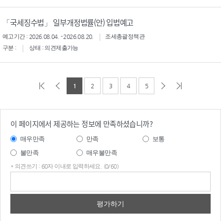
「국세징수법」 일부개정법률(안) 입법예고
예고기간 : 2026.08.04. - 2026.08.20.
조세총괄정책관
구분 :
상태 : 의견제출가능
1
2
3
4
5
이 페이지에서 제공하는 정보에 만족하셨습니까?
매우만족
만족
보통
불만족
매우불만족
* 의견쓰기 : 60자 이내로 입력하세요. (0/60)
의견
쓰기