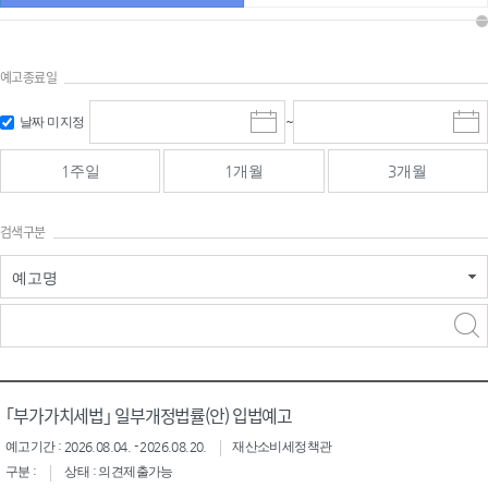
예고종료일
검색
검색
날짜 미지정
~
시
종
기간 시작
기간 종료
작
료
일
일
일
일
1주일
1개월
3개월
선
선
택
택
달
달
검색구분
력
력
예고명
검색구분 - 검색어 입
검색
력
구분 선택
｢부가가치세법｣ 일부개정법률(안) 입법예고
예고기간 : 2026.08.04. - 2026.08.20.
재산소비세정책관
구분 :
상태 : 의견제출가능