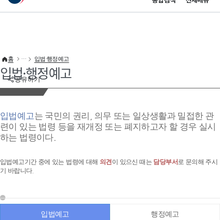
통합검색
전체메뉴
이 누리집은 대한민국 공식 전자정부 누리집입니다.
바로가기 메뉴
홈
입법·행정예고
입법·행정예고
공유하기
입법예고
는 국민의 권리, 의무 또는 일상생활과 밀접한 관
련이 있는 법령 등을 재개정 또는 폐지하고자 할 경우 실시
하는 법령이다.
입법예고기간 중에 있는 법령에 대해
의견
이 있으신 때는
담당부서
로 문의해 주시
기 바랍니다.
입법예고
행정예고