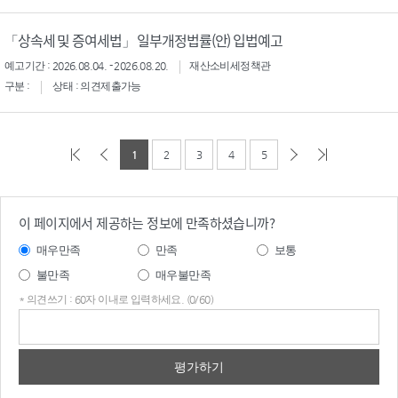
「상속세 및 증여세법」 일부개정법률(안) 입법예고
예고기간 : 2026.08.04. - 2026.08.20.
재산소비세정책관
구분 :
상태 : 의견제출가능
1
2
3
4
5
이 페이지에서 제공하는 정보에 만족하셨습니까?
매우만족
만족
보통
불만족
매우불만족
* 의견쓰기 : 60자 이내로 입력하세요. (0/60)
의견
쓰기