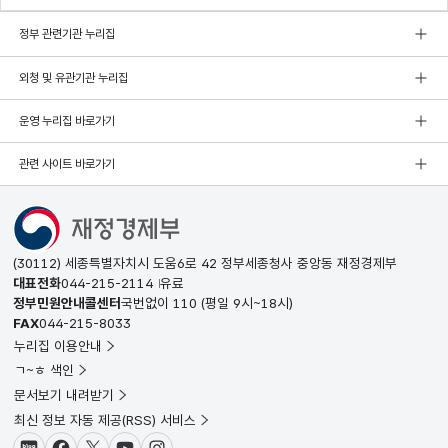
정부 관련기관 누리집
외청 및 유관기관 누리집
운영 누리집 바로가기
관련 사이트 바로가기
(30112) 세종특별자치시 도움6로 42 정부세종청사 중앙동 재정경제부
대표전화
044-215-2114
유료
정부민원안내콜센터
국번없이
110
(평일 9시~18시)
FAX
044-215-8033
누리집 이용안내
ㄱ~ㅎ 색인
문서보기 내려받기
최신 정보 자동 제공(RSS) 서비스
블로그
페이스북
X(트위터)
유튜브
인스타그램