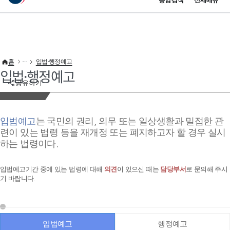
통합검색
전체메뉴
이 누리집은 대한민국 공식 전자정부 누리집입니다.
바로가기 메뉴
홈
입법·행정예고
입법·행정예고
공유하기
입법예고
는 국민의 권리, 의무 또는 일상생활과 밀접한 관
련이 있는 법령 등을 재개정 또는 폐지하고자 할 경우 실시
하는 법령이다.
입법예고기간 중에 있는 법령에 대해
의견
이 있으신 때는
담당부서
로 문의해 주시
기 바랍니다.
입법예고
행정예고