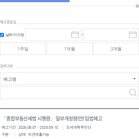
예고종료일
검색
검색
날짜 미지정
~
시
종
기간 시작
기간 종료
작
료
일
일
일
일
1주일
1개월
3개월
선
선
택
택
달
달
검색구분
력
력
예고명
검색구분 - 검색어 입
검색
력
구분 선택
「종합부동산세법 시행령」 일부개정령(안) 입법예고
예고기간 : 2026.08.07. - 2026.09.10.
조세개혁추진단
구분 :
상태 : 의견제출가능