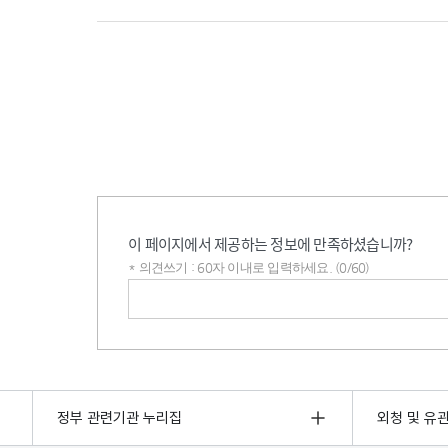
이 페이지에서 제공하는 정보에 만족하셨습니까?
* 의견쓰기 : 60자 이내로 입력하세요. (0/60)
의견쓰기
정부 관련기관 누리집
외청 및 유