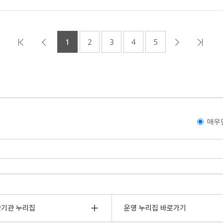
1
2
3
4
5
매우
관기관 누리집
운영 누리집 바로가기