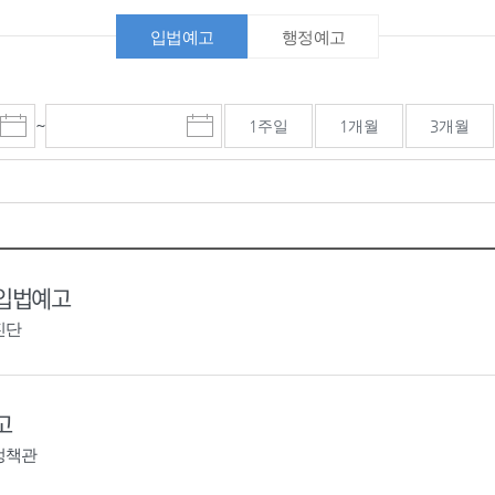
입법예고
행정예고
~
1주일
1개월
3개월
시
종
검색기간 종료일
작
료
일
일
선
선
택
택
달
달
력
력
 입법예고
진단
고
정책관