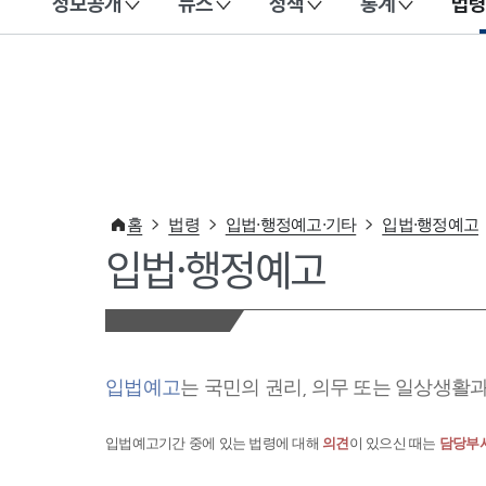
정보공개
뉴스
정책
통계
법령
이 누리집은 대한민국 공식 전자정부 누리집입니다.
홈
법령
입법·행정예고·기타
입법·행정예고
입법·행정예고
입법예고
는 국민의 권리, 의무 또는 일상생활
입법예고기간 중에 있는 법령에 대해
의견
이 있으신 때는
담당부