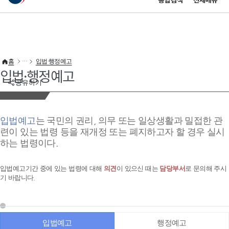
통합검색
전체메뉴
이 누리집은 대한민국 공식 전자정부 누리집입니다.
바로가기 메뉴
홈
입법·행정예고
입법·행정예고
공유하기
입법예고
는 국민의 권리, 의무 또는 일상생활과 밀접한 관
련이 있는 법령 등을 재개정 또는 폐지하고자 할 경우 실시
하는 법령이다.
입법예고기간 중에 있는 법령에 대해
의견
이 있으신 때는
담당부서
로 문의해 주시
기 바랍니다.
입법예고
행정예고