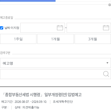
예고종료일
검색
검색
날짜 미지정
~
시
종
기간 시작
기간 종료
작
료
일
일
일
일
1주일
1개월
3개월
선
선
택
택
달
달
검색구분
력
력
예고명
검색구분 - 검색어 입
검색
력
구분 선택
「종합부동산세법 시행령」 일부개정령(안) 입법예고
예고기간 : 2026.08.07. - 2026.09.10.
조세개혁추진단
구분 :
상태 : 의견제출가능