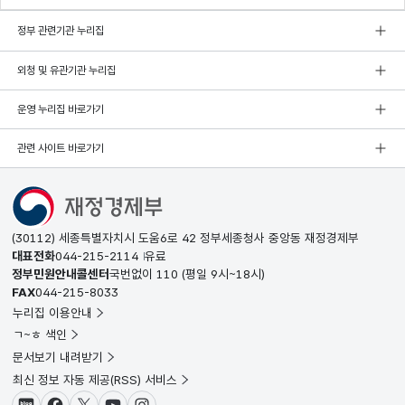
정부 관련기관 누리집
외청 및 유관기관 누리집
운영 누리집 바로가기
관련 사이트 바로가기
(30112) 세종특별자치시 도움6로 42 정부세종청사 중앙동 재정경제부
대표전화
044-215-2114
유료
정부민원안내콜센터
국번없이
110
(평일 9시~18시)
FAX
044-215-8033
누리집 이용안내
ㄱ~ㅎ 색인
문서보기 내려받기
최신 정보 자동 제공(RSS) 서비스
블로그
페이스북
X(트위터)
유튜브
인스타그램