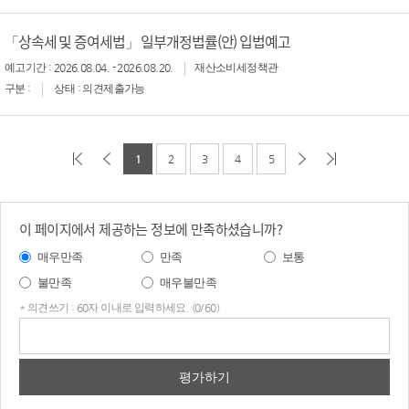
「상속세 및 증여세법」 일부개정법률(안) 입법예고
예고기간 : 2026.08.04. - 2026.08.20.
재산소비세정책관
구분 :
상태 : 의견제출가능
1
2
3
4
5
이 페이지에서 제공하는 정보에 만족하셨습니까?
매우만족
만족
보통
불만족
매우불만족
* 의견쓰기 : 60자 이내로 입력하세요. (0/60)
의견
쓰기