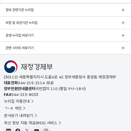
정부 관련기관 누리집
외청 및 유관기관 누리집
운영 누리집 바로가기
관련 사이트 바로가기
(30112) 세종특별자치시 도움6로 42 정부세종청사 중앙동 재정경제부
대표전화
044-215-2114
유료
정부민원안내콜센터
국번없이
110
(평일 9시~18시)
FAX
044-215-8033
누리집 이용안내
ㄱ~ㅎ 색인
문서보기 내려받기
최신 정보 자동 제공(RSS) 서비스
블로그
페이스북
X(트위터)
유튜브
인스타그램