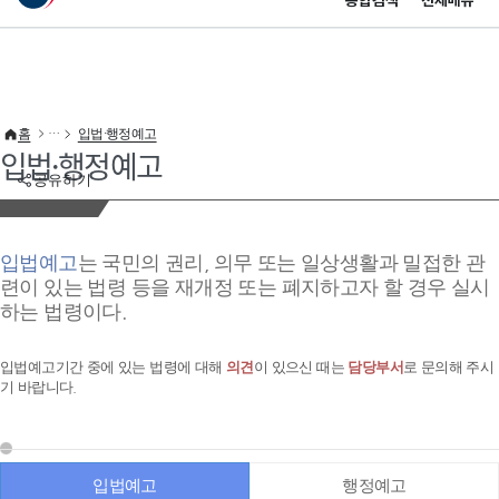
통합검색
전체메뉴
이 누리집은 대한민국 공식 전자정부 누리집입니다.
바로가기 메뉴
홈
입법·행정예고
입법·행정예고
공유하기
입법예고
는 국민의 권리, 의무 또는 일상생활과 밀접한 관
련이 있는 법령 등을 재개정 또는 폐지하고자 할 경우 실시
하는 법령이다.
입법예고기간 중에 있는 법령에 대해
의견
이 있으신 때는
담당부서
로 문의해 주시
기 바랍니다.
입법예고
행정예고