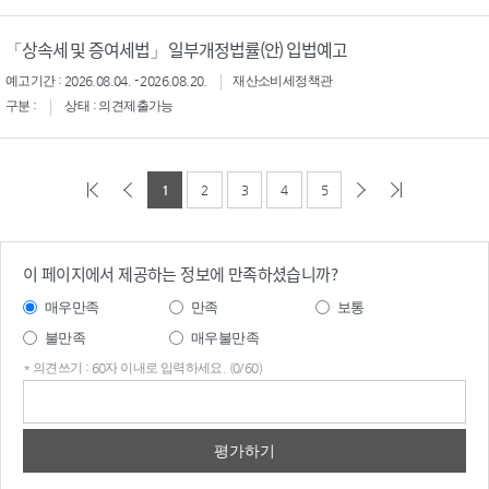
「상속세 및 증여세법」 일부개정법률(안) 입법예고
예고기간 : 2026.08.04. - 2026.08.20.
재산소비세정책관
구분 :
상태 : 의견제출가능
1
2
3
4
5
이 페이지에서 제공하는 정보에 만족하셨습니까?
매우만족
만족
보통
불만족
매우불만족
* 의견쓰기 : 60자 이내로 입력하세요. (0/60)
의견
쓰기