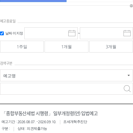
예고종료일
검색
검색
날짜 미지정
~
시
종
기간 시작
기간 종료
작
료
일
일
일
일
1주일
1개월
3개월
선
선
택
택
달
달
검색구분
력
력
예고명
검색구분 - 검색어 입
검색
력
구분 선택
「종합부동산세법 시행령」 일부개정령(안) 입법예고
예고기간 : 2026.08.07. - 2026.09.10.
조세개혁추진단
구분 :
상태 : 의견제출가능