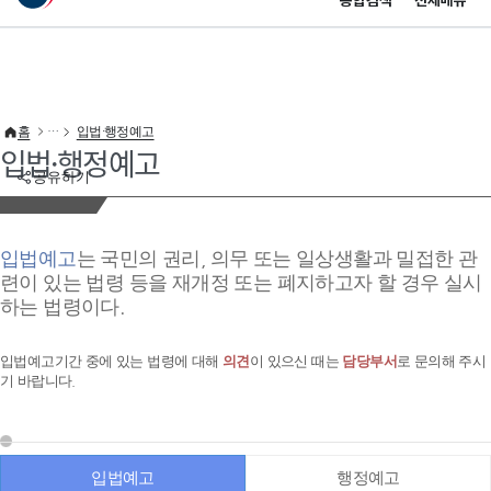
통합검색
전체메뉴
이 누리집은 대한민국 공식 전자정부 누리집입니다.
바로가기 메뉴
홈
입법·행정예고
입법·행정예고
공유하기
입법예고
는 국민의 권리, 의무 또는 일상생활과 밀접한 관
련이 있는 법령 등을 재개정 또는 폐지하고자 할 경우 실시
하는 법령이다.
입법예고기간 중에 있는 법령에 대해
의견
이 있으신 때는
담당부서
로 문의해 주시
기 바랍니다.
입법예고
행정예고