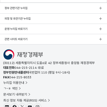
정부 관련기관 누리집
외청 및 유관기관 누리집
운영 누리집 바로가기
관련 사이트 바로가기
(30112) 세종특별자치시 도움6로 42 정부세종청사 중앙동 재정경제부
대표전화
044-215-2114
유료
정부민원안내콜센터
국번없이
110
(평일 9시~18시)
FAX
044-215-8033
누리집 이용안내
ㄱ~ㅎ 색인
문서보기 내려받기
최신 정보 자동 제공(RSS) 서비스
블로그
페이스북
X(트위터)
유튜브
인스타그램