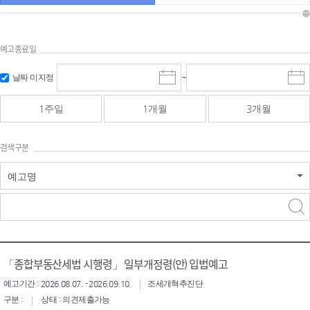
예고종료일
검색
검색
날짜 미지정
~
시
종
기간 시작
기간 종료
작
료
일
일
일
일
1주일
1개월
3개월
선
선
택
택
달
달
검색구분
력
력
예고명
검색구분 - 검색어 입
검색
력
구분 선택
「종합부동산세법 시행령」 일부개정령(안) 입법예고
예고기간 : 2026.08.07. - 2026.09.10.
조세개혁추진단
구분 :
상태 : 의견제출가능