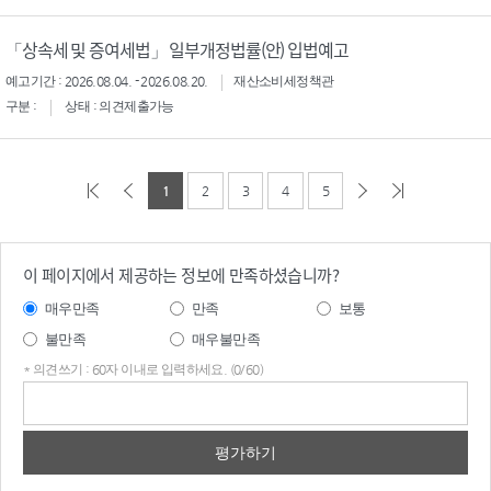
「상속세 및 증여세법」 일부개정법률(안) 입법예고
예고기간 : 2026.08.04. - 2026.08.20.
재산소비세정책관
구분 :
상태 : 의견제출가능
1
2
3
4
5
이 페이지에서 제공하는 정보에 만족하셨습니까?
매우만족
만족
보통
불만족
매우불만족
* 의견쓰기 : 60자 이내로 입력하세요. (0/60)
의견
쓰기