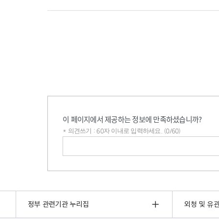
이 페이지에서 제공하는 정보에 만족하셨습니까?
* 의견쓰기 : 60자 이내로 입력하세요. (0/60)
의견쓰기
정부 관련기관 누리집
외청 및 유