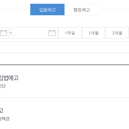
입법예고
행정예고
~
1주일
1개월
3개월
시
종
검색기간 종료일
작
료
일
일
선
선
택
택
달
달
력
력
 입법예고
진단
고
정책관