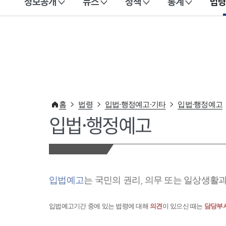
정보공개
뉴스
정책
통계
법령
이 누리집은 대한민국 공식 전자정부 누리집입니다.
홈
법령
입법·행정예고·기타
입법·행정예고
입법·행정예고
입법예고
는 국민의 권리, 의무 또는 일상생활
입법예고기간 중에 있는 법령에 대해
의견
이 있으신 때는
담당부