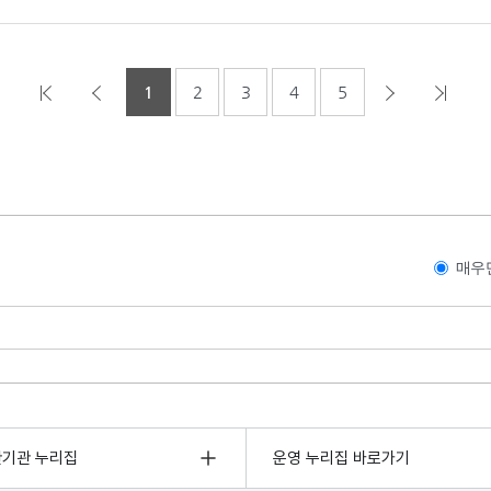
1
2
3
4
5
매우
관기관 누리집
운영 누리집 바로가기