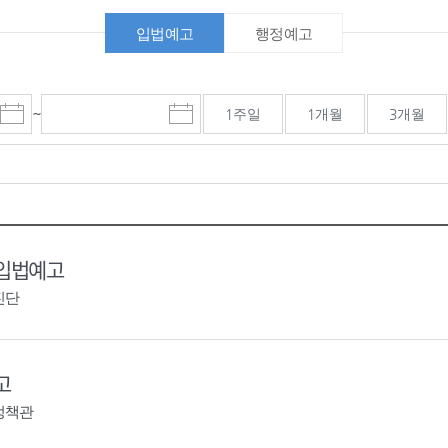
입법예고
행정예고
~
1주일
1개월
3개월
시
종
검색기간 종료일
작
료
일
일
선
선
택
택
달
달
력
력
 입법예고
진단
고
정책관