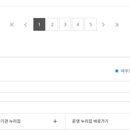
1
2
3
4
5
매우
관기관 누리집
운영 누리집 바로가기