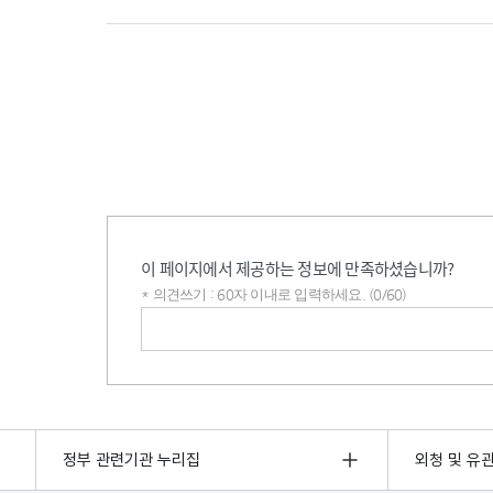
이 페이지에서 제공하는 정보에 만족하셨습니까?
* 의견쓰기 : 60자 이내로 입력하세요. (0/60)
의견쓰기
정부 관련기관 누리집
외청 및 유