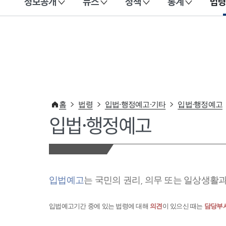
정보공개
뉴스
정책
통계
법령
이 누리집은 대한민국 공식 전자정부 누리집입니다.
홈
법령
입법·행정예고·기타
입법·행정예고
입법·행정예고
입법예고
는 국민의 권리, 의무 또는 일상생활
입법예고기간 중에 있는 법령에 대해
의견
이 있으신 때는
담당부