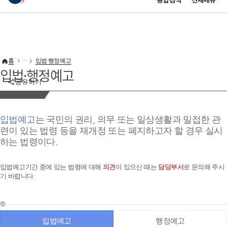
통합검색
전체메뉴
이 누리집은 대한민국 공식 전자정부 누리집입니다.
바로가기 메뉴
홈
입법·행정예고
입법·행정예고
공유하기
입법예고
는 국민의 권리, 의무 또는 일상생활과 밀접한 관
련이 있는 법령 등을 재개정 또는 폐지하고자 할 경우 실시
하는 법령이다.
입법예고기간 중에 있는 법령에 대해
의견
이 있으신 때는
담당부서
로 문의해 주시
기 바랍니다.
입법예고
행정예고