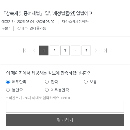
「상속세 및 증여세법」 일부개정법률(안) 입법예고
예고기간 : 2026.08.04. - 2026.08.20.
재산소비세정책관
구분 :
상태 : 의견제출가능
1
2
3
4
5
이 페이지에서 제공하는 정보에 만족하셨습니까?
매우만족
만족
보통
불만족
매우불만족
* 의견쓰기 : 60자 이내로 입력하세요. (0/60)
의견
쓰기