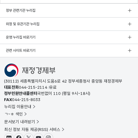
정부 관련기관 누리집
외청 및 유관기관 누리집
운영 누리집 바로가기
관련 사이트 바로가기
(30112) 세종특별자치시 도움6로 42 정부세종청사 중앙동 재정경제부
대표전화
044-215-2114
유료
정부민원안내콜센터
국번없이
110
(평일 9시~18시)
FAX
044-215-8033
누리집 이용안내
ㄱ~ㅎ 색인
문서보기 내려받기
최신 정보 자동 제공(RSS) 서비스
블로그
페이스북
X(트위터)
유튜브
인스타그램