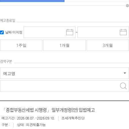
예고종료일
검색
검색
날짜 미지정
~
시
종
기간 시작
기간 종료
작
료
일
일
일
일
1주일
1개월
3개월
선
선
택
택
달
달
검색구분
력
력
예고명
검색구분 - 검색어 입
검색
력
구분 선택
「종합부동산세법 시행령」 일부개정령(안) 입법예고
예고기간 : 2026.08.07. - 2026.09.10.
조세개혁추진단
구분 :
상태 : 의견제출가능