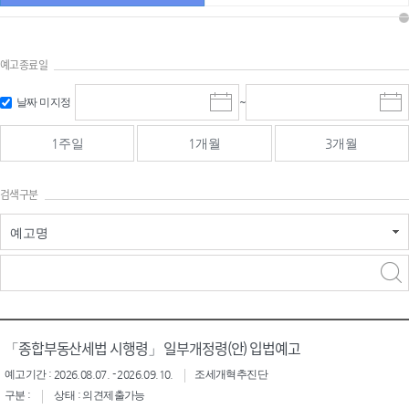
예고종료일
검색
검색
날짜 미지정
~
시
종
기간 시작
기간 종료
작
료
일
일
일
일
1주일
1개월
3개월
선
선
택
택
달
달
검색구분
력
력
예고명
검색구분 - 검색어 입
검색
력
구분 선택
「종합부동산세법 시행령」 일부개정령(안) 입법예고
예고기간 : 2026.08.07. - 2026.09.10.
조세개혁추진단
구분 :
상태 : 의견제출가능