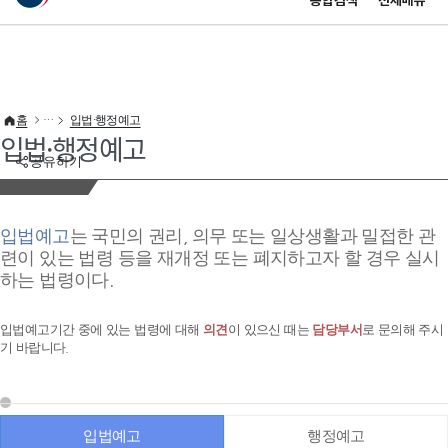
통합검색
전체메뉴
이 누리집은 대한민국 공식 전자정부 누리집입니다.
바로가기 메뉴
홈
입법·행정예고
입법·행정예고
공유하기
입법예고
는 국민의 권리, 의무 또는 일상생활과 밀접한 관
련이 있는 법령 등을 재개정 또는 폐지하고자 할 경우 실시
하는 법령이다.
입법예고기간 중에 있는 법령에 대해
의견
이 있으신 때는
담당부서
로 문의해 주시
기 바랍니다.
입법예고
행정예고