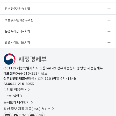
정부 관련기관 누리집
외청 및 유관기관 누리집
운영 누리집 바로가기
관련 사이트 바로가기
(30112) 세종특별자치시 도움6로 42 정부세종청사 중앙동 재정경제부
대표전화
044-215-2114
유료
정부민원안내콜센터
국번없이
110
(평일 9시~18시)
FAX
044-215-8033
누리집 이용안내
ㄱ~ㅎ 색인
문서보기 내려받기
최신 정보 자동 제공(RSS) 서비스
블로그
페이스북
X(트위터)
유튜브
인스타그램