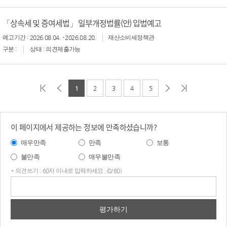
「상속세 및 증여세법」 일부개정법률(안) 입법예고
예고기간 : 2026.08.04. - 2026.08.20.
재산소비세정책관
구분 :
상태 : 의견제출가능
1
2
3
4
5
이 페이지에서 제공하는 정보에 만족하셨습니까?
매우만족
만족
보통
불만족
매우불만족
* 의견쓰기 : 60자 이내로 입력하세요. (0/60)
의견
쓰기