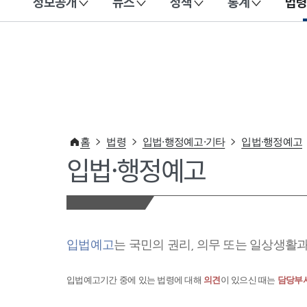
정보공개
뉴스
정책
통계
법령
이 누리집은 대한민국 공식 전자정부 누리집입니다.
홈
법령
입법·행정예고·기타
입법·행정예고
입법·행정예고
입법예고
는 국민의 권리, 의무 또는 일상생활
입법예고기간 중에 있는 법령에 대해
의견
이 있으신 때는
담당부