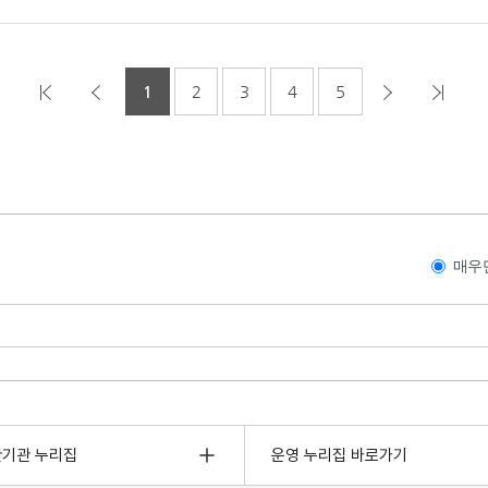
1
2
3
4
5
매우
관기관 누리집
운영 누리집 바로가기