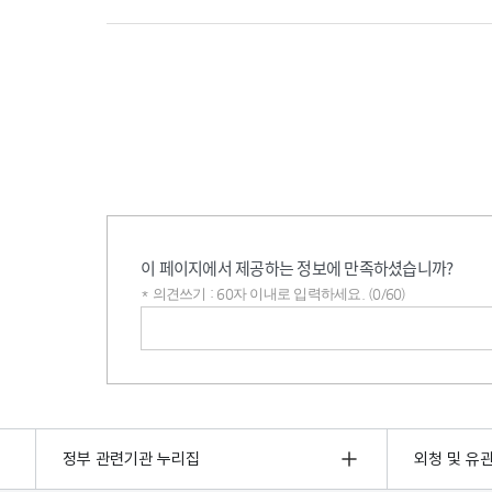
이 페이지에서 제공하는 정보에 만족하셨습니까?
* 의견쓰기 : 60자 이내로 입력하세요. (0/60)
의견쓰기
정부 관련기관 누리집
외청 및 유