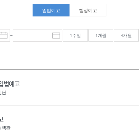
입법예고
행정예고
~
1주일
1개월
3개월
시
종
검색기간 종료일
작
료
일
일
선
선
택
택
달
달
력
력
 입법예고
진단
고
정책관