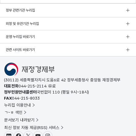
정부 관련기관 누리집
외청 및 유관기관 누리집
운영 누리집 바로가기
관련 사이트 바로가기
(30112) 세종특별자치시 도움6로 42 정부세종청사 중앙동 재정경제부
대표전화
044-215-2114
유료
정부민원안내콜센터
국번없이
110
(평일 9시~18시)
FAX
044-215-8033
누리집 이용안내
ㄱ~ㅎ 색인
문서보기 내려받기
최신 정보 자동 제공(RSS) 서비스
블로그
페이스북
X(트위터)
유튜브
인스타그램