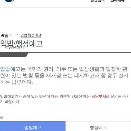
통합검색
전체메뉴
이 누리집은 대한민국 공식 전자정부 누리집입니다.
바로가기 메뉴
홈
입법·행정예고
입법·행정예고
공유하기
입법예고
는 국민의 권리, 의무 또는 일상생활과 밀접한 관
련이 있는 법령 등을 재개정 또는 폐지하고자 할 경우 실시
하는 법령이다.
입법예고기간 중에 있는 법령에 대해
의견
이 있으신 때는
담당부서
로 문의해 주시
기 바랍니다.
입법예고
행정예고