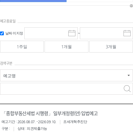
예고종료일
검색
검색
날짜 미지정
~
시
종
기간 시작
기간 종료
작
료
일
일
일
일
1주일
1개월
3개월
선
선
택
택
달
달
검색구분
력
력
예고명
검색구분 - 검색어 입
검색
력
구분 선택
「종합부동산세법 시행령」 일부개정령(안) 입법예고
예고기간 : 2026.08.07. - 2026.09.10.
조세개혁추진단
구분 :
상태 : 의견제출가능