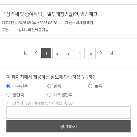
「상속세 및 증여세법」 일부개정법률(안) 입법예고
예고기간 : 2026.08.04. - 2026.08.20.
재산소비세정책관
구분 :
상태 : 의견제출가능
1
2
3
4
5
이 페이지에서 제공하는 정보에 만족하셨습니까?
매우만족
만족
보통
불만족
매우불만족
* 의견쓰기 : 60자 이내로 입력하세요. (0/60)
의견
쓰기