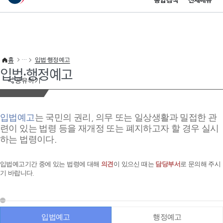
통합검색
전체메뉴
이 누리집은 대한민국 공식 전자정부 누리집입니다.
바로가기 메뉴
홈
입법·행정예고
입법·행정예고
공유하기
입법예고
는 국민의 권리, 의무 또는 일상생활과 밀접한 관
련이 있는 법령 등을 재개정 또는 폐지하고자 할 경우 실시
하는 법령이다.
입법예고기간 중에 있는 법령에 대해
의견
이 있으신 때는
담당부서
로 문의해 주시
기 바랍니다.
입법예고
행정예고