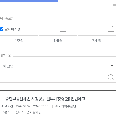
예고종료일
검색
검색
날짜 미지정
~
시
종
기간 시작
기간 종료
작
료
일
일
일
일
1주일
1개월
3개월
선
선
택
택
달
달
검색구분
력
력
예고명
검색구분 - 검색어 입
검색
력
구분 선택
「종합부동산세법 시행령」 일부개정령(안) 입법예고
예고기간 : 2026.08.07. - 2026.09.10.
조세개혁추진단
구분 :
상태 : 의견제출가능