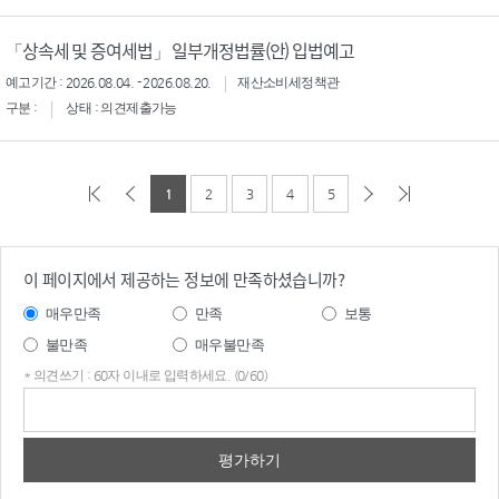
「상속세 및 증여세법」 일부개정법률(안) 입법예고
예고기간 : 2026.08.04. - 2026.08.20.
재산소비세정책관
구분 :
상태 : 의견제출가능
1
2
3
4
5
이 페이지에서 제공하는 정보에 만족하셨습니까?
매우만족
만족
보통
불만족
매우불만족
* 의견쓰기 : 60자 이내로 입력하세요. (0/60)
의견
쓰기