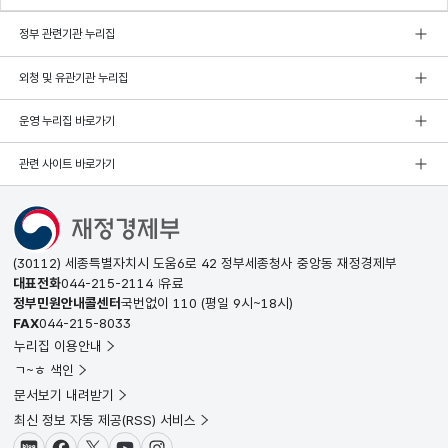
정부 관련기관 누리집
외청 및 유관기관 누리집
운영 누리집 바로가기
관련 사이트 바로가기
(30112) 세종특별자치시 도움6로 42 정부세종청사 중앙동 재정경제부
대표전화
044-215-2114
유료
정부민원안내콜센터
국번없이
110
(평일 9시~18시)
FAX
044-215-8033
누리집 이용안내
ㄱ~ㅎ 색인
문서보기 내려받기
최신 정보 자동 제공(RSS) 서비스
블로그
페이스북
X(트위터)
유튜브
인스타그램