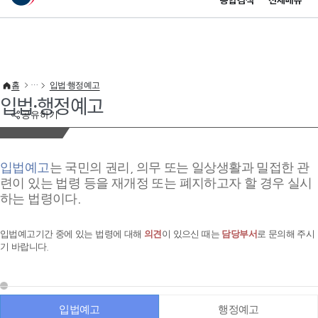
통합검색
전체메뉴
이 누리집은 대한민국 공식 전자정부 누리집입니다.
바로가기 메뉴
홈
입법·행정예고
입법·행정예고
공유하기
입법예고
는 국민의 권리, 의무 또는 일상생활과 밀접한 관
련이 있는 법령 등을 재개정 또는 폐지하고자 할 경우 실시
하는 법령이다.
입법예고기간 중에 있는 법령에 대해
의견
이 있으신 때는
담당부서
로 문의해 주시
기 바랍니다.
입법예고
행정예고