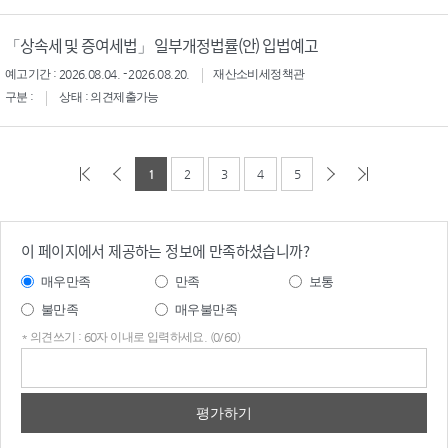
「상속세 및 증여세법」 일부개정법률(안) 입법예고
예고기간 : 2026.08.04. - 2026.08.20.
재산소비세정책관
구분 :
상태 : 의견제출가능
1
2
3
4
5
이 페이지에서 제공하는 정보에 만족하셨습니까?
매우만족
만족
보통
불만족
매우불만족
* 의견쓰기 : 60자 이내로 입력하세요. (0/60)
의견
쓰기