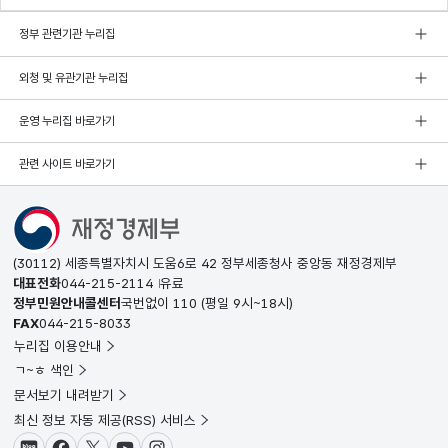
정부 관련기관 누리집
외청 및 유관기관 누리집
운영 누리집 바로가기
관련 사이트 바로가기
(30112) 세종특별자치시 도움6로 42 정부세종청사 중앙동 재정경제부
대표전화
044-215-2114
유료
정부민원안내콜센터
국번없이
110
(평일 9시~18시)
FAX
044-215-8033
누리집 이용안내
ㄱ~ㅎ 색인
문서보기 내려받기
최신 정보 자동 제공(RSS) 서비스
블로그
페이스북
X(트위터)
유튜브
인스타그램