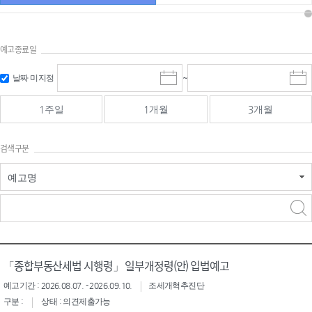
예고종료일
검색
검색
날짜 미지정
~
시
종
기간 시작
기간 종료
작
료
일
일
일
일
1주일
1개월
3개월
선
선
택
택
달
달
검색구분
력
력
예고명
검색구분 - 검색어 입
검색
력
구분 선택
「종합부동산세법 시행령」 일부개정령(안) 입법예고
예고기간 : 2026.08.07. - 2026.09.10.
조세개혁추진단
구분 :
상태 : 의견제출가능