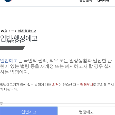
통합검색
전체메뉴
이 누리집은 대한민국 공식 전자정부 누리집입니다.
바로가기 메뉴
홈
입법·행정예고
입법·행정예고
공유하기
입법예고
는 국민의 권리, 의무 또는 일상생활과 밀접한 관
련이 있는 법령 등을 재개정 또는 폐지하고자 할 경우 실시
하는 법령이다.
입법예고기간 중에 있는 법령에 대해
의견
이 있으신 때는
담당부서
로 문의해 주시
기 바랍니다.
입법예고
행정예고