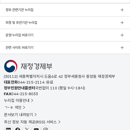
정부 관련기관 누리집
외청 및 유관기관 누리집
운영 누리집 바로가기
관련 사이트 바로가기
(30112) 세종특별자치시 도움6로 42 정부세종청사 중앙동 재정경제부
대표전화
044-215-2114
유료
정부민원안내콜센터
국번없이
110
(평일 9시~18시)
FAX
044-215-8033
누리집 이용안내
ㄱ~ㅎ 색인
문서보기 내려받기
최신 정보 자동 제공(RSS) 서비스
블로그
페이스북
X(트위터)
유튜브
인스타그램