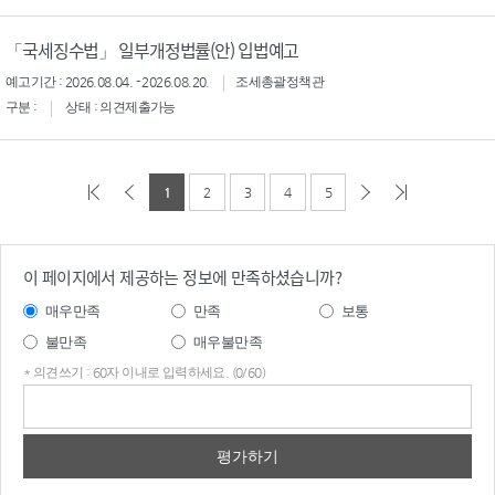
「국세징수법」 일부개정법률(안) 입법예고
예고기간 : 2026.08.04. - 2026.08.20.
조세총괄정책관
구분 :
상태 : 의견제출가능
1
2
3
4
5
이 페이지에서 제공하는 정보에 만족하셨습니까?
매우만족
만족
보통
불만족
매우불만족
* 의견쓰기 : 60자 이내로 입력하세요. (0/60)
의견
쓰기