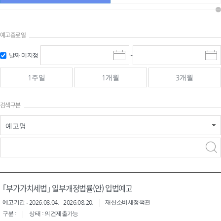
예고종료일
검색
검색
날짜 미지정
~
시
종
기간 시작
기간 종료
작
료
일
일
일
일
1주일
1개월
3개월
선
선
택
택
달
달
검색구분
력
력
예고명
검색구분 - 검색어 입
검색
력
구분 선택
｢부가가치세법｣ 일부개정법률(안) 입법예고
예고기간 : 2026.08.04. - 2026.08.20.
재산소비세정책관
구분 :
상태 : 의견제출가능