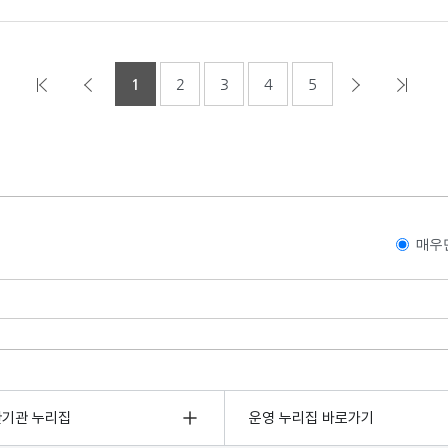
1
2
3
4
5
매우
관기관 누리집
운영 누리집 바로가기