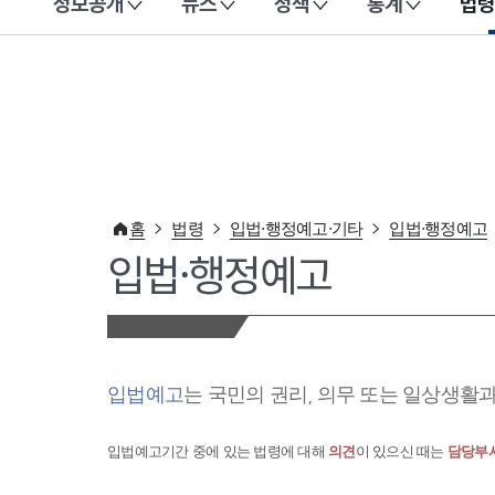
정보공개
뉴스
정책
통계
법령
이 누리집은 대한민국 공식 전자정부 누리집입니다.
홈
법령
입법·행정예고·기타
입법·행정예고
입법·행정예고
입법예고
는 국민의 권리, 의무 또는 일상생활
입법예고기간 중에 있는 법령에 대해
의견
이 있으신 때는
담당부