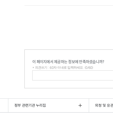
이 페이지에서 제공하는 정보에 만족하셨습니까?
* 의견쓰기 : 60자 이내로 입력하세요. (0/60)
의견쓰기
정부 관련기관 누리집
외청 및 유