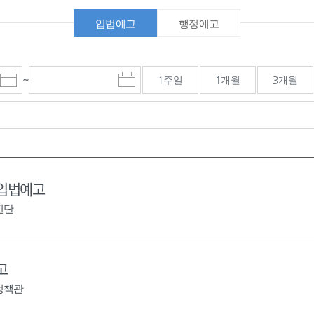
입법예고
행정예고
~
1주일
1개월
3개월
시
종
검색기간 종료일
작
료
일
일
선
선
택
택
달
달
력
력
 입법예고
진단
고
정책관