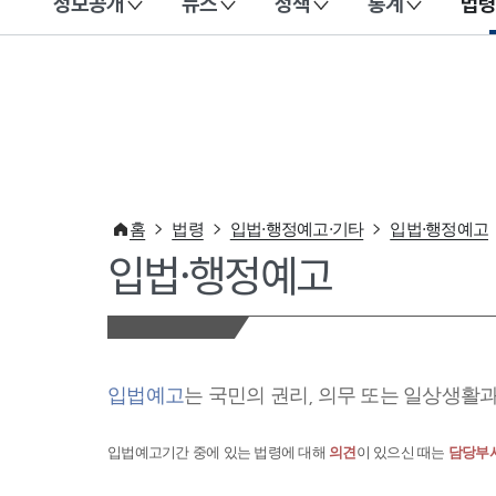
정보공개
뉴스
정책
통계
법령
이 누리집은 대한민국 공식 전자정부 누리집입니다.
홈
법령
입법·행정예고·기타
입법·행정예고
입법·행정예고
입법예고
는 국민의 권리, 의무 또는 일상생활
입법예고기간 중에 있는 법령에 대해
의견
이 있으신 때는
담당부