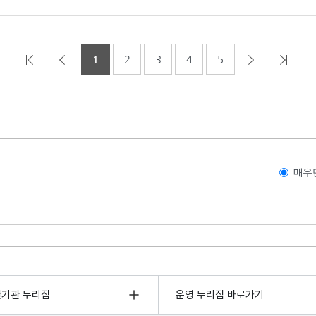
1
2
3
4
5
매우
관기관 누리집
운영 누리집 바로가기