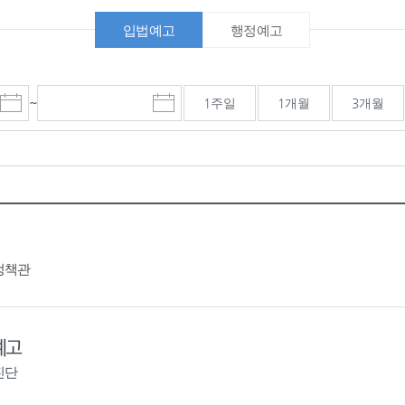
입법예고
행정예고
~
1주일
1개월
3개월
시
종
검색기간 종료일
작
료
일
일
선
선
택
택
달
달
력
력
정책관
예고
진단