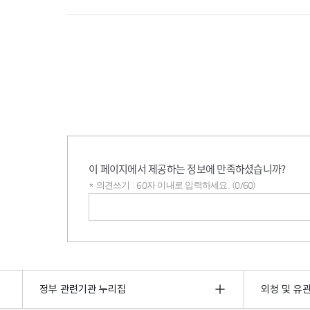
이 페이지에서 제공하는 정보에 만족하셨습니까?
* 의견쓰기 : 60자 이내로 입력하세요. (0/60)
의견쓰기
정부 관련기관 누리집
외청 및 유