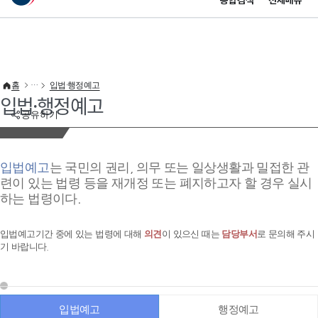
통합검색
전체메뉴
이 누리집은 대한민국 공식 전자정부 누리집입니다.
바로가기 메뉴
홈
입법·행정예고
입법·행정예고
공유하기
입법예고
는 국민의 권리, 의무 또는 일상생활과 밀접한 관
련이 있는 법령 등을 재개정 또는 폐지하고자 할 경우 실시
하는 법령이다.
입법예고기간 중에 있는 법령에 대해
의견
이 있으신 때는
담당부서
로 문의해 주시
기 바랍니다.
입법예고
행정예고