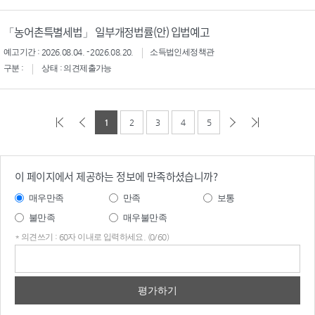
「농어촌특별세법」 일부개정법률(안) 입법예고
예고기간 : 2026.08.04. - 2026.08.20.
소득법인세정책관
구분 :
상태 : 의견제출가능
1
2
3
4
5
이 페이지에서 제공하는 정보에 만족하셨습니까?
매우만족
만족
보통
불만족
매우불만족
* 의견쓰기 : 60자 이내로 입력하세요. (0/60)
의견
쓰기