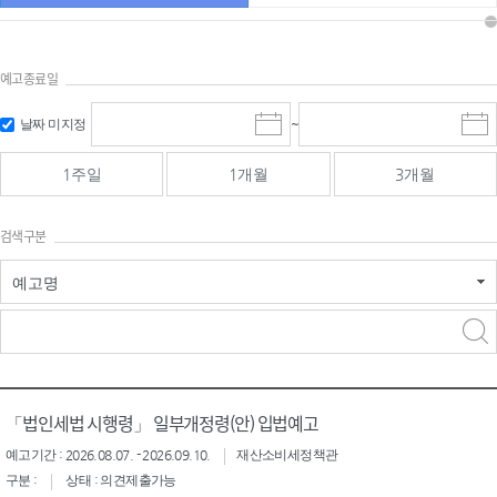
예고종료일
검색
검색
날짜 미지정
~
시
종
기간 시작
기간 종료
작
료
일
일
일
일
1주일
1개월
3개월
선
선
택
택
달
달
검색구분
력
력
예고명
검색구분 - 검색어 입
검색
력
구분 선택
「법인세법 시행령」 일부개정령(안) 입법예고
예고기간 : 2026.08.07. - 2026.09.10.
재산소비세정책관
구분 :
상태 : 의견제출가능