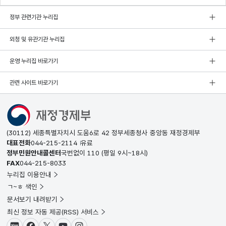
정부 관련기관 누리집
외청 및 유관기관 누리집
운영 누리집 바로가기
관련 사이트 바로가기
(30112) 세종특별자치시 도움6로 42 정부세종청사 중앙동 재정경제부
대표전화
044-215-2114
유료
정부민원안내콜센터
국번없이
110
(평일 9시~18시)
FAX
044-215-8033
누리집 이용안내
ㄱ~ㅎ 색인
문서보기 내려받기
최신 정보 자동 제공(RSS) 서비스
블로그
페이스북
X(트위터)
유튜브
인스타그램