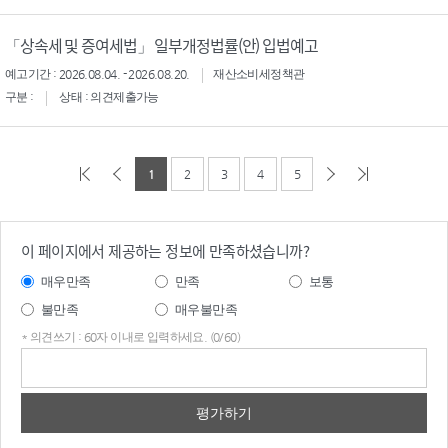
「상속세 및 증여세법」 일부개정법률(안) 입법예고
예고기간 : 2026.08.04. - 2026.08.20.
재산소비세정책관
구분 :
상태 : 의견제출가능
1
2
3
4
5
이 페이지에서 제공하는 정보에 만족하셨습니까?
매우만족
만족
보통
불만족
매우불만족
* 의견쓰기 : 60자 이내로 입력하세요. (0/60)
의견
쓰기