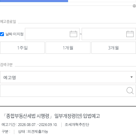
예고종료일
검색
검색
날짜 미지정
~
시
종
기간 시작
기간 종료
작
료
일
일
일
일
1주일
1개월
3개월
선
선
택
택
달
달
검색구분
력
력
예고명
검색구분 - 검색어 입
검색
력
구분 선택
「종합부동산세법 시행령」 일부개정령(안) 입법예고
예고기간 : 2026.08.07. - 2026.09.10.
조세개혁추진단
구분 :
상태 : 의견제출가능