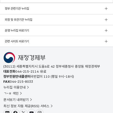
정부 관련기관 누리집
외청 및 유관기관 누리집
운영 누리집 바로가기
관련 사이트 바로가기
(30112) 세종특별자치시 도움6로 42 정부세종청사 중앙동 재정경제부
대표전화
044-215-2114
유료
정부민원안내콜센터
국번없이
110
(평일 9시~18시)
FAX
044-215-8033
누리집 이용안내
ㄱ~ㅎ 색인
문서보기 내려받기
최신 정보 자동 제공(RSS) 서비스
블로그
페이스북
X(트위터)
유튜브
인스타그램