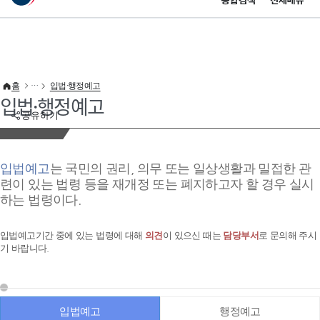
통합검색
전체메뉴
이 누리집은 대한민국 공식 전자정부 누리집입니다.
바로가기 메뉴
홈
입법·행정예고
입법·행정예고
공유하기
입법예고
는 국민의 권리, 의무 또는 일상생활과 밀접한 관
련이 있는 법령 등을 재개정 또는 폐지하고자 할 경우 실시
하는 법령이다.
입법예고기간 중에 있는 법령에 대해
의견
이 있으신 때는
담당부서
로 문의해 주시
기 바랍니다.
입법예고
행정예고