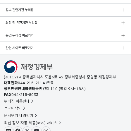
정부 관련기관 누리집
외청 및 유관기관 누리집
운영 누리집 바로가기
관련 사이트 바로가기
(30112) 세종특별자치시 도움6로 42 정부세종청사 중앙동 재정경제부
대표전화
044-215-2114
유료
정부민원안내콜센터
국번없이
110
(평일 9시~18시)
FAX
044-215-8033
누리집 이용안내
ㄱ~ㅎ 색인
문서보기 내려받기
최신 정보 자동 제공(RSS) 서비스
블로그
페이스북
X(트위터)
유튜브
인스타그램