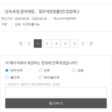
「상속세 및 증여세법」 일부개정법률(안) 입법예고
예고기간 : 2026.08.04. - 2026.08.20.
재산소비세정책관
구분 :
상태 : 의견제출가능
1
2
3
4
5
이 페이지에서 제공하는 정보에 만족하셨습니까?
매우만족
만족
보통
불만족
매우불만족
* 의견쓰기 : 60자 이내로 입력하세요. (0/60)
의견
쓰기