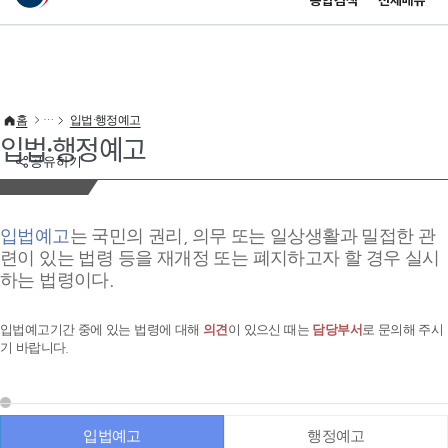
통합검색
전체메뉴
이 누리집은 대한민국 공식 전자정부 누리집입니다.
바로가기 메뉴
홈
입법·행정예고
입법·행정예고
공유하기
입법예고
는 국민의 권리, 의무 또는 일상생활과 밀접한 관
련이 있는 법령 등을 재개정 또는 폐지하고자 할 경우 실시
하는 법령이다.
입법예고기간 중에 있는 법령에 대해
의견
이 있으신 때는
담당부서
로 문의해 주시
기 바랍니다.
입법예고
행정예고