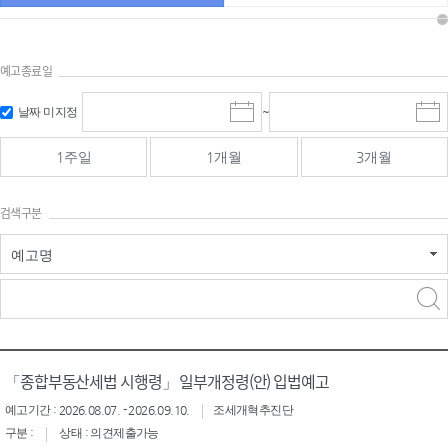
예고종료일
검색
검색
날짜 미지정
~
시
종
기간 시작
기간 종료
작
료
일
일
일
일
1주일
1개월
3개월
선
선
택
택
달
달
검색구분
력
력
예고명
검색구분 - 검색어 입
검색
력
구분 선택
「종합부동산세법 시행령」 일부개정령(안) 입법예고
예고기간 : 2026.08.07. - 2026.09.10.
조세개혁추진단
구분 :
상태 : 의견제출가능