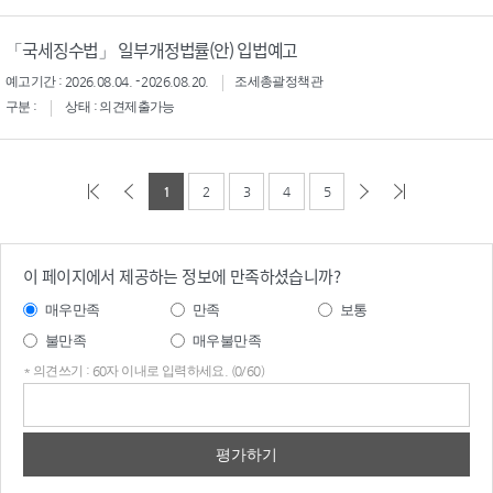
「국세징수법」 일부개정법률(안) 입법예고
예고기간 : 2026.08.04. - 2026.08.20.
조세총괄정책관
구분 :
상태 : 의견제출가능
1
2
3
4
5
이 페이지에서 제공하는 정보에 만족하셨습니까?
매우만족
만족
보통
불만족
매우불만족
* 의견쓰기 : 60자 이내로 입력하세요. (0/60)
의견
쓰기