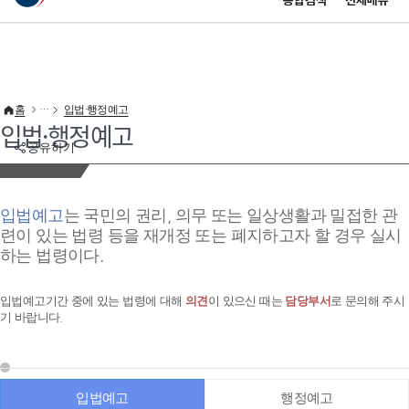
통합검색
전체메뉴
이 누리집은 대한민국 공식 전자정부 누리집입니다.
바로가기 메뉴
홈
입법·행정예고
입법·행정예고
공유하기
입법예고
는 국민의 권리, 의무 또는 일상생활과 밀접한 관
련이 있는 법령 등을 재개정 또는 폐지하고자 할 경우 실시
하는 법령이다.
입법예고기간 중에 있는 법령에 대해
의견
이 있으신 때는
담당부서
로 문의해 주시
기 바랍니다.
입법예고
행정예고