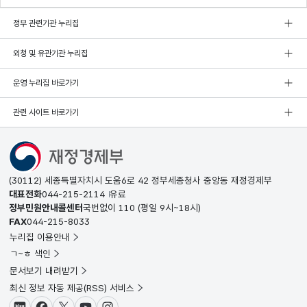
정부 관련기관 누리집
외청 및 유관기관 누리집
운영 누리집 바로가기
관련 사이트 바로가기
(30112) 세종특별자치시 도움6로 42 정부세종청사 중앙동 재정경제부
대표전화
044-215-2114
유료
정부민원안내콜센터
국번없이
110
(평일 9시~18시)
FAX
044-215-8033
누리집 이용안내
ㄱ~ㅎ 색인
문서보기 내려받기
최신 정보 자동 제공(RSS) 서비스
블로그
페이스북
X(트위터)
유튜브
인스타그램