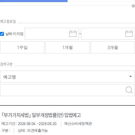
예고종료일
검색
검색
날짜 미지정
~
시
종
기간 시작
기간 종료
작
료
일
일
일
일
1주일
1개월
3개월
선
선
택
택
달
달
검색구분
력
력
예고명
검색구분 - 검색어 입
검색
력
구분 선택
｢부가가치세법｣ 일부개정법률(안) 입법예고
예고기간 : 2026.08.04. - 2026.08.20.
재산소비세정책관
구분 :
상태 : 의견제출가능