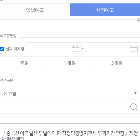
입법예고
행정예고
예고종료일
검색
검색
날짜 미지정
~
시
종
기간 시작
기간 종료
작
료
일
일
일
일
1주일
1개월
3개월
선
선
택
택
달
달
검색구분
력
력
예고명
검색구분 - 검색어 입
검색
력
구분 선택
「중국산 아크릴산 부틸에 대한 잠정덤핑방지관세 부과기간 연장」제정
안 행정예고