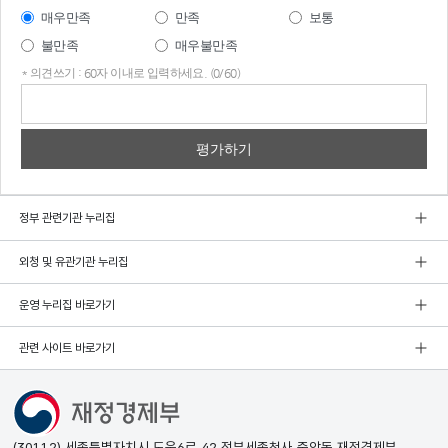
매우만족
만족
보통
불만족
매우불만족
* 의견쓰기 : 60자 이내로 입력하세요. (0/60)
의견
쓰기
정부 관련기관 누리집
외청 및 유관기관 누리집
운영 누리집 바로가기
관련 사이트 바로가기
(30112) 세종특별자치시 도움6로 42 정부세종청사 중앙동 재정경제부