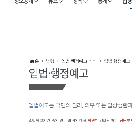
정보공개
뉴스
정책
통계
법령
이 누리집은 대한민국 공식 전자정부 누리집입니다.
홈
법령
입법·행정예고·기타
입법·행정예고
입법·행정예고
입법예고
는 국민의 권리, 의무 또는 일상생활
입법예고기간 중에 있는 법령에 대해
의견
이 있으신 때는
담당부