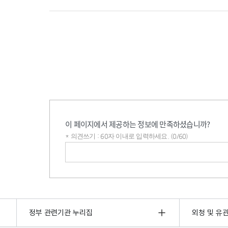
이 페이지에서 제공하는 정보에 만족하셨습니까?
* 의견쓰기 : 60자 이내로 입력하세요. (0/60)
의견쓰기
정부 관련기관 누리집
외청 및 유