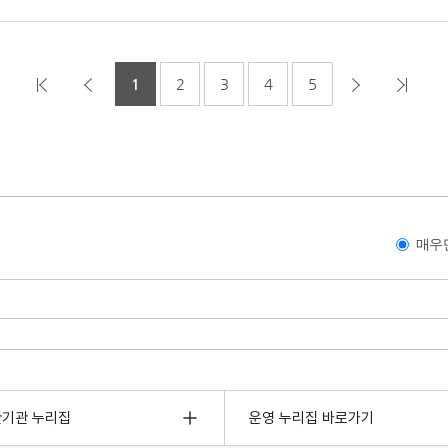
1
2
3
4
5
매우
관기관 누리집
운영 누리집 바로가기