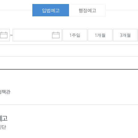
입법예고
행정예고
~
1주일
1개월
3개월
시
종
검색기간 종료일
작
료
일
일
선
선
택
택
달
달
력
력
정책관
예고
진단