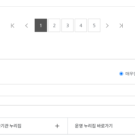
1
2
3
4
5
매우
관기관 누리집
운영 누리집 바로가기