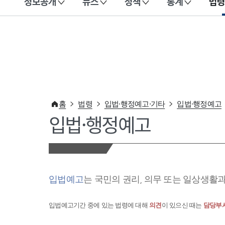
정보공개
뉴스
정책
통계
법령
이 누리집은 대한민국 공식 전자정부 누리집입니다.
홈
법령
입법·행정예고·기타
입법·행정예고
입법·행정예고
입법예고
는 국민의 권리, 의무 또는 일상생활
입법예고기간 중에 있는 법령에 대해
의견
이 있으신 때는
담당부