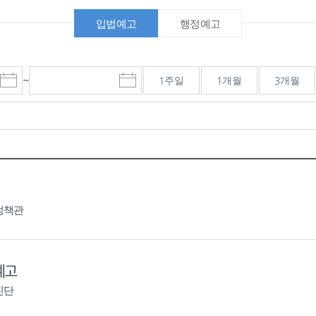
입법예고
행정예고
~
1주일
1개월
3개월
시
종
검색기간 종료일
작
료
일
일
선
선
택
택
달
달
력
력
정책관
예고
진단