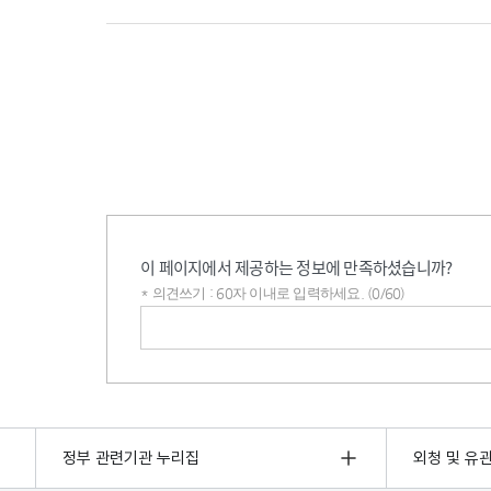
이 페이지에서 제공하는 정보에 만족하셨습니까?
* 의견쓰기 : 60자 이내로 입력하세요. (0/60)
의견쓰기
정부 관련기관 누리집
외청 및 유