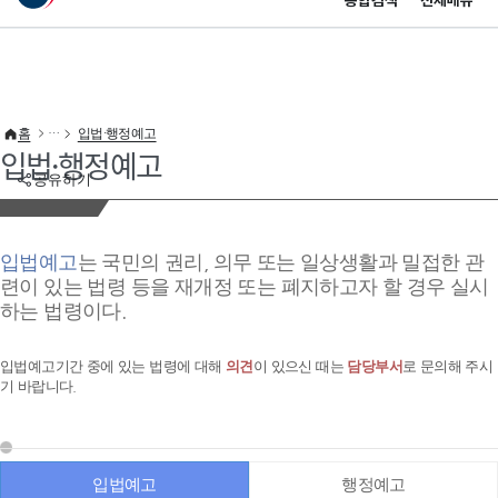
통합검색
전체메뉴
이 누리집은 대한민국 공식 전자정부 누리집입니다.
바로가기 메뉴
홈
입법·행정예고
입법·행정예고
공유하기
입법예고
는 국민의 권리, 의무 또는 일상생활과 밀접한 관
련이 있는 법령 등을 재개정 또는 폐지하고자 할 경우 실시
하는 법령이다.
입법예고기간 중에 있는 법령에 대해
의견
이 있으신 때는
담당부서
로 문의해 주시
기 바랍니다.
입법예고
행정예고