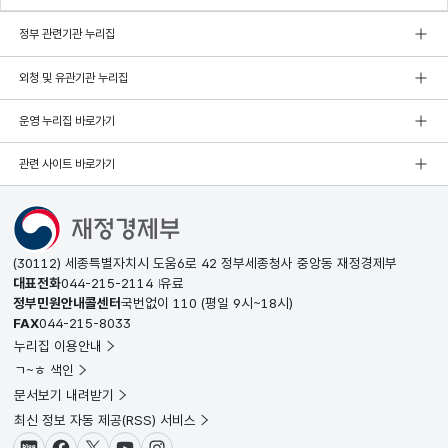
정부 관련기관 누리집
외청 및 유관기관 누리집
운영 누리집 바로가기
관련 사이트 바로가기
(30112) 세종특별자치시 도움6로 42 정부세종청사 중앙동 재정경제부
대표전화
044-215-2114
유료
정부민원안내콜센터
국번없이
110
(평일 9시~18시)
FAX
044-215-8033
누리집 이용안내
ㄱ~ㅎ 색인
문서보기 내려받기
최신 정보 자동 제공(RSS) 서비스
블로그
페이스북
X(트위터)
유튜브
인스타그램