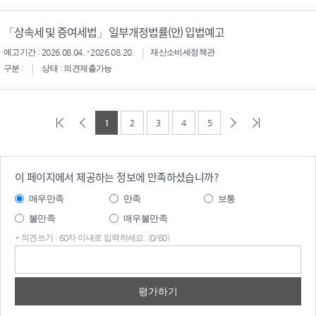
「상속세 및 증여세법」 일부개정법률(안) 입법예고
예고기간 : 2026.08.04. - 2026.08.20.
재산소비세정책관
구분 :
상태 : 의견제출가능
1
2
3
4
5
이 페이지에서 제공하는 정보에 만족하셨습니까?
매우만족
만족
보통
불만족
매우불만족
* 의견쓰기 : 60자 이내로 입력하세요. (0/60)
의견
쓰기