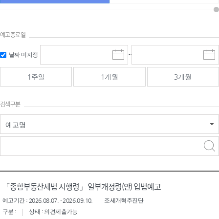
예고종료일
검색
검색
날짜 미지정
~
시
종
기간 시작
기간 종료
작
료
일
일
일
일
1주일
1개월
3개월
선
선
택
택
달
달
검색구분
력
력
예고명
검색구분 - 검색어 입
검색
력
구분 선택
「종합부동산세법 시행령」 일부개정령(안) 입법예고
예고기간 : 2026.08.07. - 2026.09.10.
조세개혁추진단
구분 :
상태 : 의견제출가능