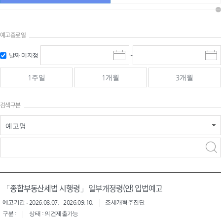
예고종료일
검색
검색
날짜 미지정
~
시
종
기간 시작
기간 종료
작
료
일
일
일
일
1주일
1개월
3개월
선
선
택
택
달
달
검색구분
력
력
예고명
검색구분 - 검색어 입
검색
력
구분 선택
「종합부동산세법 시행령」 일부개정령(안) 입법예고
예고기간 : 2026.08.07. - 2026.09.10.
조세개혁추진단
구분 :
상태 : 의견제출가능