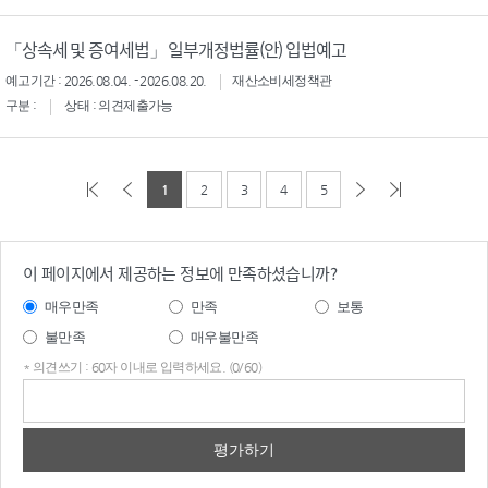
「상속세 및 증여세법」 일부개정법률(안) 입법예고
예고기간 : 2026.08.04. - 2026.08.20.
재산소비세정책관
구분 :
상태 : 의견제출가능
1
2
3
4
5
이 페이지에서 제공하는 정보에 만족하셨습니까?
매우만족
만족
보통
불만족
매우불만족
* 의견쓰기 : 60자 이내로 입력하세요. (0/60)
의견
쓰기