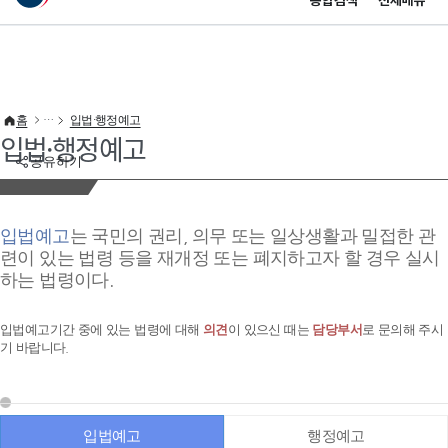
통합검색
전체메뉴
이 누리집은 대한민국 공식 전자정부 누리집입니다.
바로가기 메뉴
홈
입법·행정예고
입법·행정예고
공유하기
입법예고
는 국민의 권리, 의무 또는 일상생활과 밀접한 관
련이 있는 법령 등을 재개정 또는 폐지하고자 할 경우 실시
하는 법령이다.
입법예고기간 중에 있는 법령에 대해
의견
이 있으신 때는
담당부서
로 문의해 주시
기 바랍니다.
입법예고
행정예고