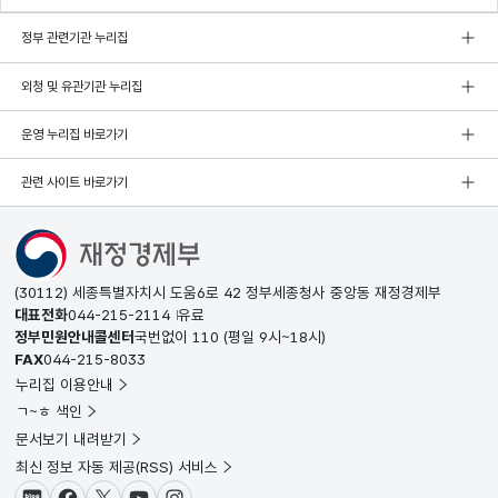
정부 관련기관 누리집
외청 및 유관기관 누리집
운영 누리집 바로가기
관련 사이트 바로가기
(30112) 세종특별자치시 도움6로 42 정부세종청사 중앙동 재정경제부
대표전화
044-215-2114
유료
정부민원안내콜센터
국번없이
110
(평일 9시~18시)
FAX
044-215-8033
누리집 이용안내
ㄱ~ㅎ 색인
문서보기 내려받기
최신 정보 자동 제공(RSS) 서비스
블로그
페이스북
X(트위터)
유튜브
인스타그램