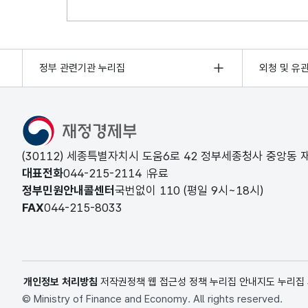
정부 관련기관 누리집
외청 및 유
(30112) 세종특별자치시 도움6로 42 정부세종청사 중앙동
대표전화
044-215-2114
유료
정부민원안내콜센터
국번없이
110
(평일 9시~18시)
FAX
044-215-8033
개인정보 처리방침
저작권정책
웹 접근성 정책
누리집 안내지도
누리집
© Ministry of Finance and Economy. All rights reserved.