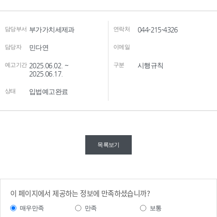
담당부서
부가가치세제과
연락처
044-215-4326
담당자
민다연
이메일
예고기간
2025.06.02. ~
구분
시행규칙
2025.06.17.
상태
입법예고완료
목록보기
이 페이지에서 제공하는 정보에 만족하셨습니까?
매우만족
만족
보통