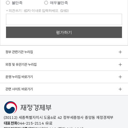
불만족
매우불만족
* 의견쓰기 : 60자 이내로 입력하세요. (0/60)
의견
쓰기
정부 관련기관 누리집
외청 및 유관기관 누리집
운영 누리집 바로가기
관련 사이트 바로가기
(30112) 세종특별자치시 도움6로 42 정부세종청사 중앙동 재정경제부
대표전화
044-215-2114
유료