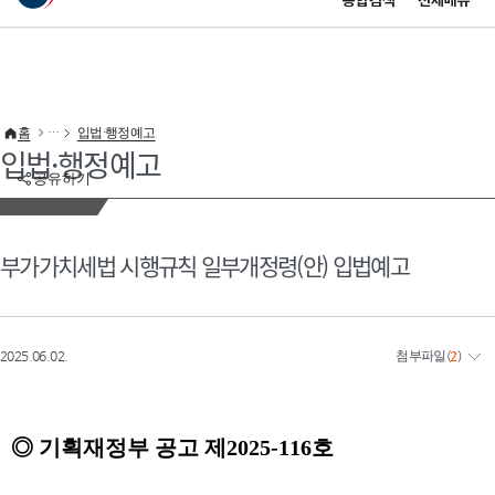
통합검색
전체메뉴
이 누리집은 대한민국 공식 전자정부 누리집입니다.
바로가기 메뉴
홈
입법·행정예고
입법·행정예고
공유하기
부가가치세법 시행규칙 일부개정령(안) 입법예고
2025.06.02.
첨부파일
(
2
)