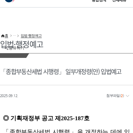
통합검색
전체메뉴
이 누리집은 대한민국 공식 전자정부 누리집입니다.
바로가기 메뉴
홈
입법·행정예고
입법·행정예고
공유하기
「종합부동산세법 시행령」 일부개정령(안) 입법예고
2025.09.12.
첨부파일
(
2
)