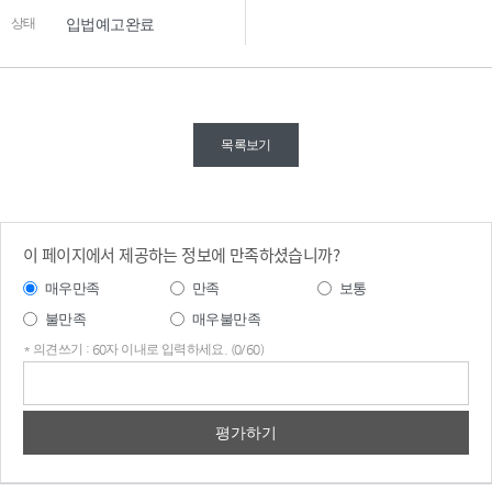
상태
입법예고완료
목록보기
이 페이지에서 제공하는 정보에 만족하셨습니까?
매우만족
만족
보통
불만족
매우불만족
* 의견쓰기 : 60자 이내로 입력하세요. (0/60)
의견
쓰기