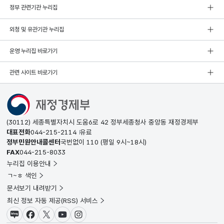
정부 관련기관 누리집
외청 및 유관기관 누리집
운영 누리집 바로가기
관련 사이트 바로가기
(30112) 세종특별자치시 도움6로 42 정부세종청사 중앙동 재정경제부
대표전화
044-215-2114
유료
정부민원안내콜센터
국번없이
110
(평일 9시~18시)
FAX
044-215-8033
누리집 이용안내
ㄱ~ㅎ 색인
문서보기 내려받기
최신 정보 자동 제공(RSS) 서비스
블로그
페이스북
X(트위터)
유튜브
인스타그램