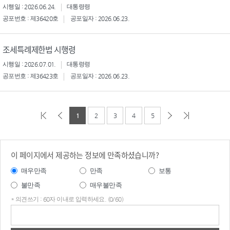
시행일 : 2026.06.24.
대통령령
공포번호 : 제36420호
공포일자 : 2026.06.23.
조세특례제한법 시행령
시행일 : 2026.07.01.
대통령령
공포번호 : 제36423호
공포일자 : 2026.06.23.
1
2
3
4
5
이 페이지에서 제공하는 정보에 만족하셨습니까?
매우만족
만족
보통
불만족
매우불만족
* 의견쓰기 : 60자 이내로 입력하세요. (0/60)
의견
쓰기