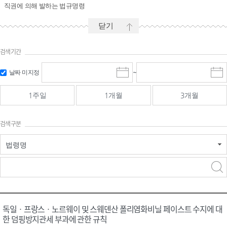
직권에 의해 발하는 법규명령
닫기
검색기간
시작일 입
마감일 입
날짜 미지정
~
시
마
력 및 선택
력 및 선택
작
감
일
일
1주일
1개월
3개월
선
선
택
택
달
달
검색구분
력
력
법령명
검색
검색
어 입력
구분 선택
독일ㆍ프랑스ㆍ노르웨이 및 스웨덴산 폴리염화비닐 페이스트 수지에 대
한 덤핑방지관세 부과에 관한 규칙