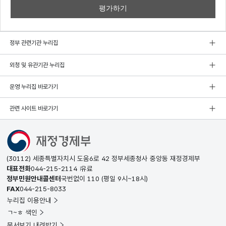
정부 관련기관 누리집
외청 및 유관기관 누리집
운영 누리집 바로가기
관련 사이트 바로가기
(30112) 세종특별자치시 도움6로 42 정부세종청사 중앙동 재정경제부
대표전화
044-215-2114
유료
정부민원안내콜센터
국번없이
110
(평일 9시~18시)
FAX
044-215-8033
누리집 이용안내
ㄱ~ㅎ 색인
문서보기 내려받기