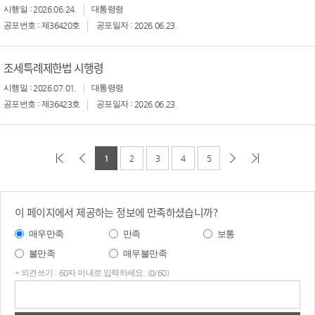
시행일 : 2026.06.24.
대통령령
공포번호 : 제36420호
공포일자 : 2026.06.23.
조세특례제한법 시행령
시행일 : 2026.07.01.
대통령령
공포번호 : 제36423호
공포일자 : 2026.06.23.
1
2
3
4
5
이 페이지에서 제공하는 정보에 만족하셨습니까?
매우만족
만족
보통
불만족
매우불만족
* 의견쓰기 : 60자 이내로 입력하세요. (0/60)
의견
쓰기