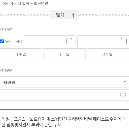
직권에 의해 발하는 법규명령
닫기
검색기간
시작일 입
마감일 입
날짜 미지정
~
시
마
력 및 선택
력 및 선택
작
감
일
일
1주일
1개월
3개월
선
선
택
택
달
달
검색구분
력
력
법령명
검색
검색
어 입력
구분 선택
독일ㆍ프랑스ㆍ노르웨이 및 스웨덴산 폴리염화비닐 페이스트 수지에 대
한 덤핑방지관세 부과에 관한 규칙