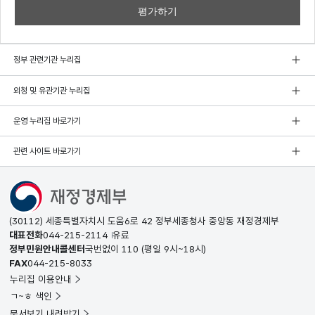
정부 관련기관 누리집
외청 및 유관기관 누리집
운영 누리집 바로가기
관련 사이트 바로가기
(30112) 세종특별자치시 도움6로 42 정부세종청사 중앙동 재정경제부
대표전화
044-215-2114
유료
정부민원안내콜센터
국번없이
110
(평일 9시~18시)
FAX
044-215-8033
누리집 이용안내
ㄱ~ㅎ 색인
문서보기 내려받기